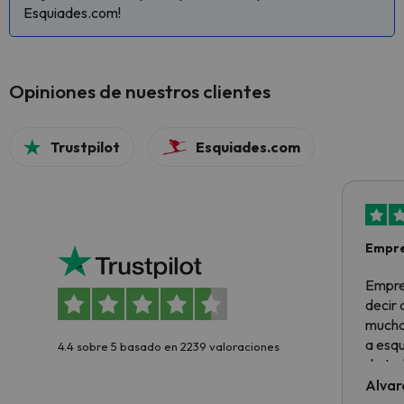
Esquiades.com!
Opiniones de nuestros clientes
Trustpilot
Esquiades.com
Empre
Empre
decir
muchas
a esqu
4.4 sobre 5 basado en 2239 valoraciones
de tod
al cli
Alvar