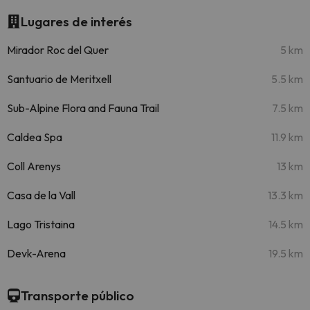
Lugares de interés
Mirador Roc del Quer
5 km
Santuario de Meritxell
5.5 km
Sub-Alpine Flora and Fauna Trail
7.5 km
Caldea Spa
11.9 km
Coll Arenys
13 km
Casa de la Vall
13.3 km
Lago Tristaina
14.5 km
Devk-Arena
19.5 km
Transporte público