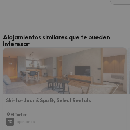
he ten
culpa 
inmobi
y un t
cancel
cance
Alojamientos similares que te pueden
perfe
interesar
diner
Recom
vacaci
esquia
extra
yo.
Ski-to-door & Spa By Select Rentals
El Tarter
10
1 opiniones