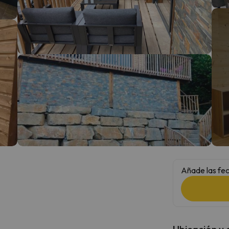
 el norte. En cuanto encuentre su brújula vuelve.
Añade las fec
Ubicación y