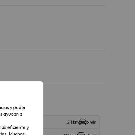
ncias y poder
os ayudan a
2.1 km
6 min
ás eficiente y
ies.
Muchas