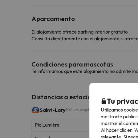
Aparcamiento
El alojamiento ofrece parking interior gratuito
Consulta directamente con el alojamiento si ofrecen
Condiciones para mascotas
Te informamos que este alojamiento no admite m
Distancias a estaciones de esquí ce
Tu priva
Utilizamos cookie
Saint-Lary
100 km esquiables
mostrarte publici
mostrar el conten
Pic Lumière
Al hacer clic en 
relevante. Si nec