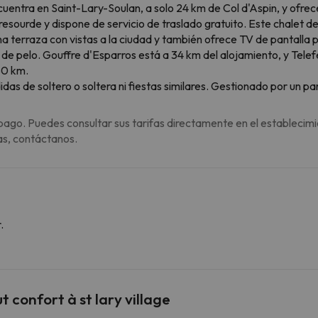
cuentra en Saint-Lary-Soulan, a solo 24 km de Col d'Aspin, y ofrece
resourde y dispone de servicio de traslado gratuito. Este chalet 
a terraza con vistas a la ciudad y también ofrece TV de pantalla 
 de pelo. Gouffre d'Esparros está a 34 km del alojamiento, y Telef
80 km.
s de soltero o soltera ni fiestas similares. Gestionado por un par
pago. Puedes consultar sus tarifas directamente en el establecimi
as, contáctanos.
.
confort à st lary village