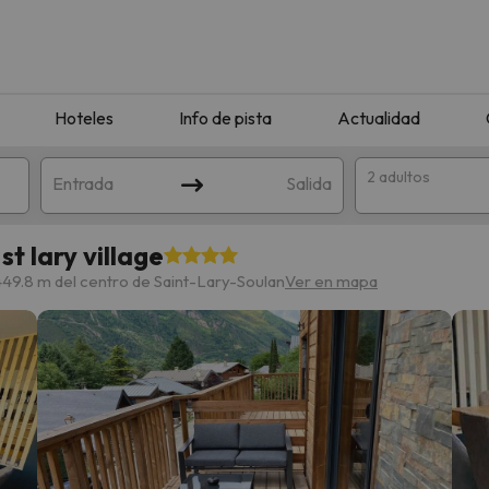
Hoteles
Info de pista
Actualidad
2 adultos
Entrada
Salida
t lary village
449.8 m del centro de Saint-Lary-Soulan
Ver en mapa
que coincida con tu búsqueda. Prueba a modificar el destino.