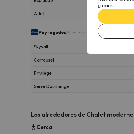
Espiaube
gracias.
Adet
Peyragudes
60 km esquiables
Skyvall
Carrousel
Privilège
Serre Doumenge
Los alrededores de Chalet moderne t
Cerca