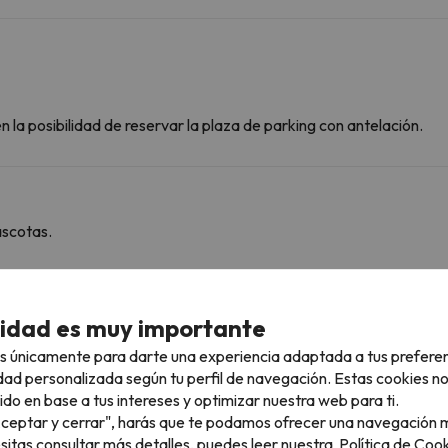
 la posibilidad de reservar la plaza de parking con antelación.
ascotas.
rcanas
cidad es muy importante
s únicamente para darte una experiencia adaptada a tus prefere
dad personalizada según tu perfil de navegación. Estas cookies n
ido en base a tus intereses y optimizar nuestra web para ti.
Vignec - Saint-Lary 1700
1.7 km
4 min
"Aceptar y cerrar", harás que te podamos ofrecer una navegación m
esitas consultar más detalles, puedes leer nuestra
Política de Cook