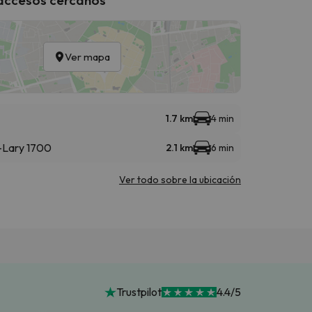
Ver mapa
1.7 km
4 min
t-Lary 1700
2.1 km
6 min
Ver todo sobre la ubicación
Trustpilot
4.4/5