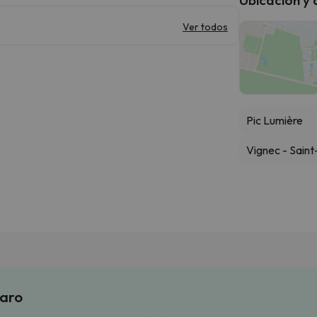
Ver todos
Pic Lumière
Vignec - Sain
laro