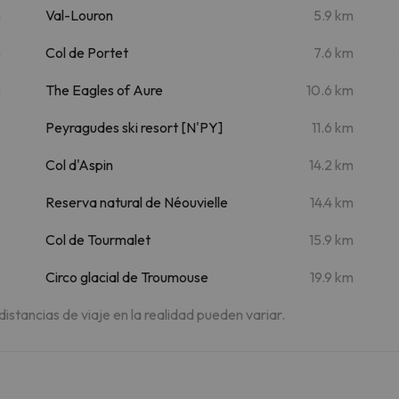
m
Val-Louron
5.9 km
m
Col de Portet
7.6 km
m
The Eagles of Aure
10.6 km
Peyragudes ski resort [N'PY]
11.6 km
Col d'Aspin
14.2 km
Reserva natural de Néouvielle
14.4 km
Col de Tourmalet
15.9 km
Circo glacial de Troumouse
19.9 km
 distancias de viaje en la realidad pueden variar.