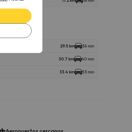
11.2 km
18 min
29.5 km
36 min
30.7 km
40 min
33.4 km
53 min
Aeropuertos cercanos