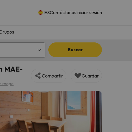
ES
Contáctanos
Iniciar sesión
Grupos
Buscar
on MAE-
Compartir
Guardar
n mapa