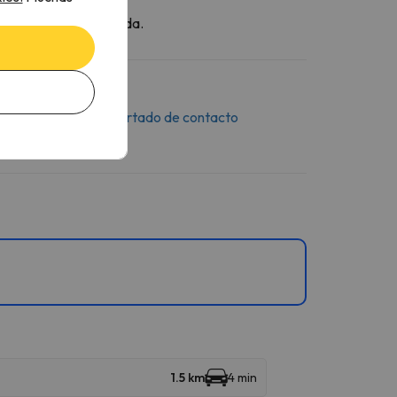
l momento de tu llegada.
saje a través del
apartado de contacto
1.5 km
4 min