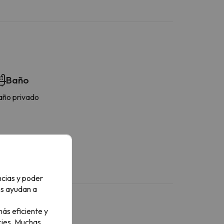
Baño
año privado
ncias y poder
os ayudan a
ás eficiente y
ies.
Muchas