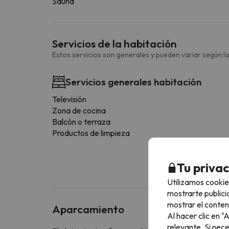
Sauna
Servicios de la habitación
Estos servicios son generales y pueden variar según la
Servicios generales habitación
Televisión
Zona de cocina
Balcón o terraza
Productos de limpieza
Tu priva
Utilizamos cookie
mostrarte publici
mostrar el conten
Aparcamiento
Al hacer clic en 
relevante. Si nec