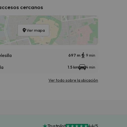
 accesos cercanos
Ver mapa
lesilla
697 m
9 min
la
1.5 km
4 min
Ver todo sobre la ubicación
Trustpilot
4.4/5