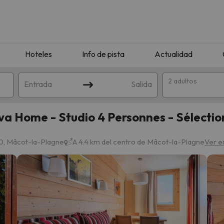
Hoteles
Info de pista
Actualidad
2 adultos
Entrada
Salida
va Home - Studio 4 Personnes - Sélecti
0, Mâcot-la-Plagne
A 4.4 km del centro de Mâcot-la-Plagne
Ver e
que coincida con tu búsqueda. Prueba a modificar el destino.