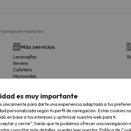
 tipología de habitación.
Más servicios
Lavavajillas
B
Nevera
Cafetera
Microondas
Tostadora
Utensilios de cocina
cidad es muy importante
Fogones
s únicamente para darte una experiencia adaptada a tus prefere
dad personalizada según tu perfil de navegación. Estas cookies n
ido en base a tus intereses y optimizar nuestra web para ti.
"Aceptar y cerrar", harás que te podamos ofrecer una navegación m
esitas consultar más detalles, puedes leer nuestra
Política de Cook