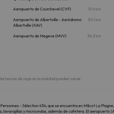
m
Aeropuerto de Courchevel (CVF)
13.6 km
m
Aeropuerto de Albertville - Aeródromo
30.1 km
m
Albertville (XAV)
m
Aeropuerto de Megeve (MVV)
34.3 km
m
m
m
 distancias de viaje en la realidad pueden variar.
ersonnes - Sélection 434, que se encuentra en Mâcot La Plagne,
a, lavavajillas y microondas, además de cafetera. El aeropuerto 