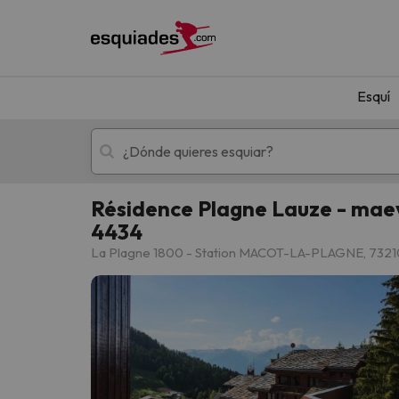
Esquí
Résidence Plagne Lauze - mae
4434
Esquí
Escapadas
La Plagne 1800 - Station MACOT-LA-PLAGNE, 7321
¡Vaya! No hemos encontrado ningún resultado 