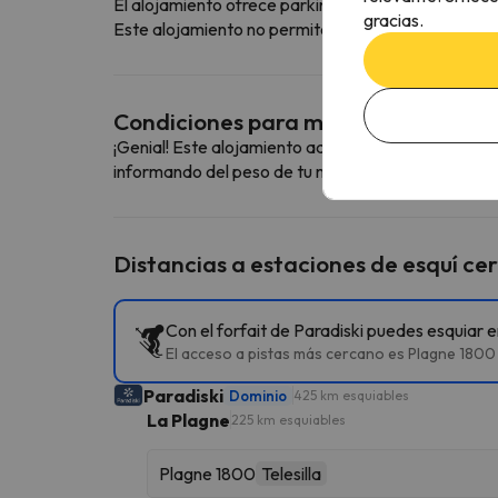
El alojamiento ofrece parking de pago
gracias.
Este alojamiento no permite reservar la plaza de pa
Condiciones para mascotas
¡Genial! Este alojamiento admite mascotas. Para c
informando del peso de tu mascota.
Distancias a estaciones de esquí ce
Con el forfait de Paradiski puedes esquiar 
El acceso a pistas más cercano es Plagne 1800 
Paradiski
Dominio
425 km esquiables
La Plagne
225 km esquiables
Plagne 1800
Telesilla