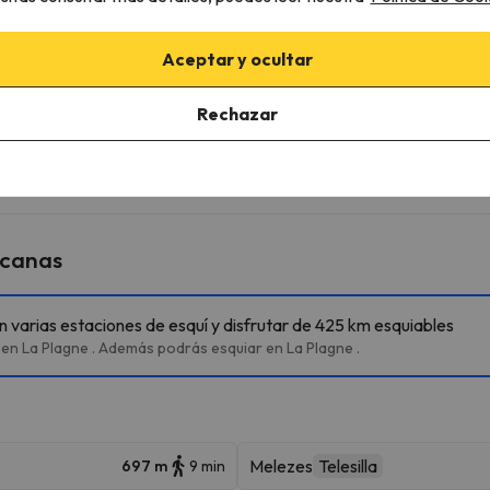
rking con antelación. El parking está sujeto a disponibilidad en e
Aceptar y ocultar
Rechazar
onsultar sus condiciones es imprescindible que nos mandes un men
rcanas
en varias estaciones de esquí y disfrutar de 425 km esquiables
en La Plagne . Además podrás esquiar en La Plagne .
Melezes
Telesilla
697 m
9 min