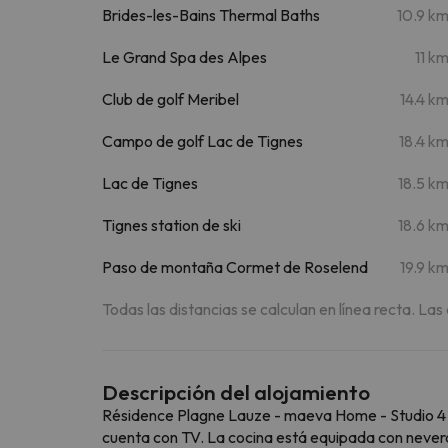
Brides-les-Bains Thermal Baths
10.9 k
Le Grand Spa des Alpes
11 k
Club de golf Meribel
14.4 k
Campo de golf Lac de Tignes
18.4 k
Lac de Tignes
18.5 k
Tignes station de ski
18.6 k
Paso de montaña Cormet de Roselend
19.9 k
Todas las distancias se calculan en línea recta. Las
Descripción del alojamiento
Résidence Plagne Lauze - maeva Home - Studio 4 P
cuenta con TV. La cocina está equipada con never