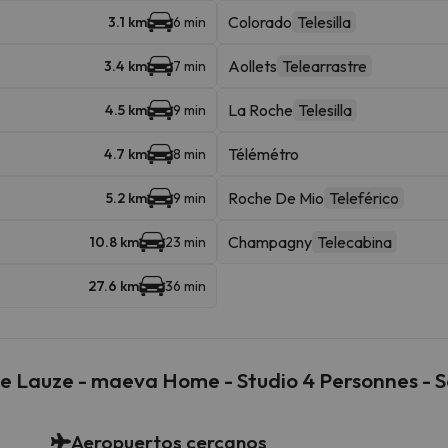
Colorado
Telesilla
3.1 km
6 min
Aollets
Telearrastre
3.4 km
7 min
La Roche
Telesilla
4.5 km
9 min
Télémétro
4.7 km
8 min
Roche De Mio
Teleférico
5.2 km
9 min
Champagny
Telecabina
10.8 km
23 min
27.6 km
36 min
ne Lauze - maeva Home - Studio 4 Personnes -
Aeropuertos cercanos