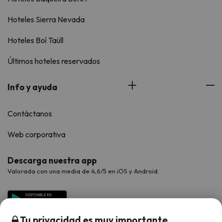
Hoteles Sierra Nevada
Hoteles Boí Taüll
Últimos hoteles reservados
Info y ayuda
Contáctanos
Web corporativa
Descarga nuestra app
Valorada con una media de 4,6/5 en iOS y Android.
Tu privacidad es muy importante