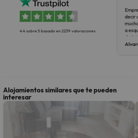
Empre
decir
muchas
a esqu
4.4 sobre 5 basado en 2239 valoraciones
de tod
al cli
Alvar
he ten
culpa 
inmobi
y un t
cancel
cance
Alojamientos similares que te pueden
perfe
interesar
diner
Recom
vacaci
esquia
extra
yo.