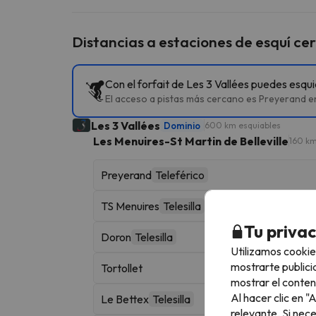
Distancias a estaciones de esquí ce
Con el forfait de Les 3 Vallées puedes esqu
El acceso a pistas más cercano es Preyerand en 
Les 3 Vallées
Dominio
600 km esquiables
Les Menuires-St Martin de Belleville
160 km
Preyerand
Teleférico
TS Menuires
Telesilla
Tu priva
Doron
Telesilla
Utilizamos cookie
mostrarte publici
Tortollet
mostrar el conten
Al hacer clic en 
Le Bettex
Telesilla
relevante. Si nec