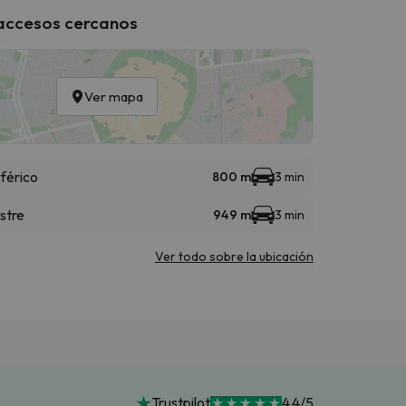
 accesos cercanos
Ver mapa
férico
800 m
3 min
stre
949 m
3 min
Ver todo sobre la ubicación
Trustpilot
4.4/5