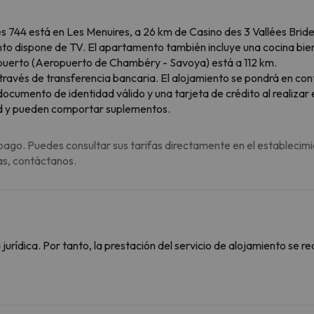
744 está en Les Menuires, a 26 km de Casino des 3 Vallées Brides 
nto dispone de TV. El apartamento también incluye una cocina bien
opuerto (Aeropuerto de Chambéry - Savoya) está a 112 km.
a través de transferencia bancaria. El alojamiento se pondrá en co
cumento de identidad válido y una tarjeta de crédito al realizar e
dad y pueden comportar suplementos.
pago. Puedes consultar sus tarifas directamente en el establecimi
as, contáctanos.
rídica. Por tanto, la prestación del servicio de alojamiento se re