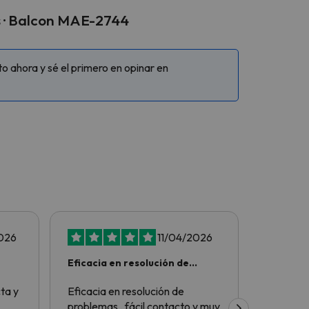
es · Balcon MAE-2744
 ahora y sé el primero en opinar en
026
11/04/2026
Eficacia en resolución de
Todo pe
problemas
ta y
Eficacia en resolución de
Todo per
problemas , fácil contacto y muy
recomen