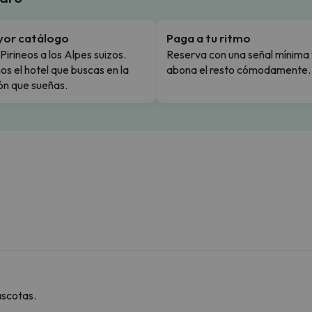
yor catálogo
Paga a tu ritmo
Pirineos a los Alpes suizos.
Reserva con una señal mínima 
s el hotel que buscas en la
abona el resto cómodamente.
ón que sueñas.
ascotas.