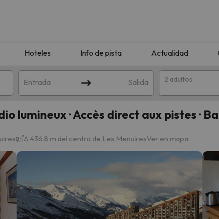
Hoteles
Info de pista
Actualidad
2 adultos
Entrada
Salida
o lumineux · Accès direct aux pistes · B
uires
A 436.8 m del centro de Les Menuires
Ver en mapa
que coincida con tu búsqueda. Prueba a modificar el destino.