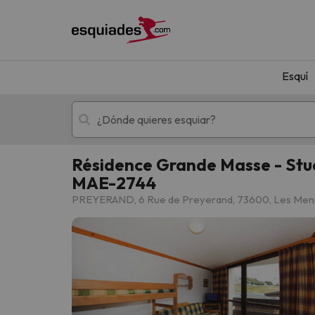
Esquí
Résidence Grande Masse - Studi
MAE-2744
Esquí
Escapadas
PREYERAND, 6 Rue de Preyerand, 73600, Les Men
¡Vaya! No hemos encontrado ningún resultado 