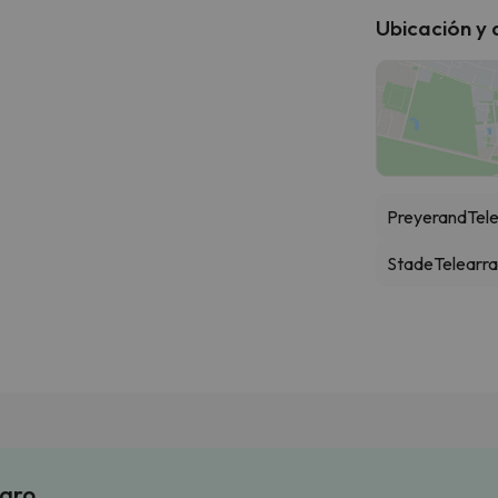
Ubicación y
Preyerand
Tele
Stade
Telearra
laro