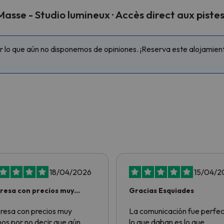
sse - Studio lumineux · Accès direct aux pist
lo que aún no disponemos de opiniones. ¡Reserva este alojamiento
18/04/2026
15/04/2
esa con precios muy
Gracias Esquiades
nos por no…
esa con precios muy
La comunicación fue perfec
os por no decir que aún
lo que daban es lo que