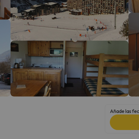
 el norte. En cuanto encuentre su brújula vuelve.
Añade las fec