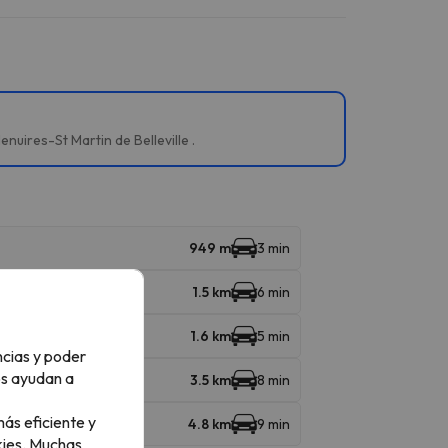
uires-St Martin de Belleville .
949 m
3 min
1.5 km
6 min
1.6 km
5 min
ncias y poder
os ayudan a
3.5 km
8 min
ás eficiente y
4.8 km
9 min
ies.
Muchas