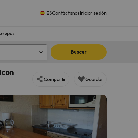
ES
Contáctanos
Iniciar sesión
Grupos
Buscar
alcon
Compartir
Guardar