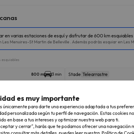
rcanas
iar en varias estaciones de esquí y disfrutar de 600 km esquiables
Les Menuires-St Martin de Belleville . Además podrás esquiar en Les Men
 esquiables
Stade
Telearrastre
800 m
3 min
Pointe de la Masse
Telecabina
949 m
3 min
cidad es muy importante
Roc 1
1.6 km
6 min
s únicamente para darte una experiencia adaptada a tus prefere
dad personalizada según tu perfil de navegación. Estas cookies n
Bruyères 1
Telecabina
3.2 km
7 min
ido en base a tus intereses y optimizar nuestra web para ti.
"Aceptar y cerrar", harás que te podamos ofrecer una navegación m
Sunny Express
Telesilla
3.9 km
13 min
esitas consultar más detalles, puedes leer nuestra
Política de Cook