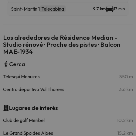
Saint-Martin 1
Telecabina
9.7 km
13 min
Los alrededores de Résidence Median -
Studio rénové · Proche des pistes · Balcon
MAE-1934
Cerca
Telesquí Menuires
850 m
Centro deportivo Val Thorens
3.6 km
Lugares de interés
Club de golf Meribel
10.2 km
Le Grand Spa des Alpes
15.2 km