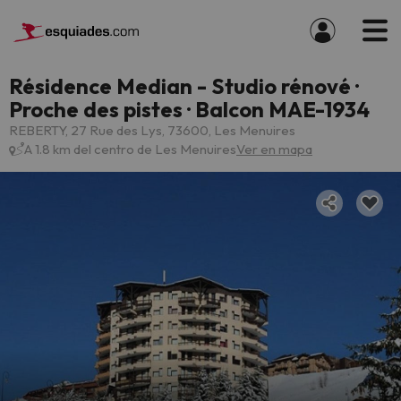
Résidence Median - Studio rénové ·
Proche des pistes · Balcon MAE-1934
REBERTY, 27 Rue des Lys, 73600, Les Menuires
A 1.8 km del centro de Les Menuires
Ver en mapa