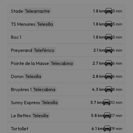
Stade
Telearrastre
1.8 km
3 min
TS Menuires
Telesilla
1.8 km
3 min
Roc 1
1.8 km
3 min
Preyerand
Teleférico
2.1 km
4 min
Pointe de la Masse
Telecabina
2.7 km
6 min
Doron
Telesilla
2.8 km
6 min
Bruyères 1
Telecabina
4.3 km
8 min
Sunny Express
Telesilla
5.7 km
10 min
Le Bettex
Telesilla
5.8 km
17 min
Tortollet
6.1 km
19 min