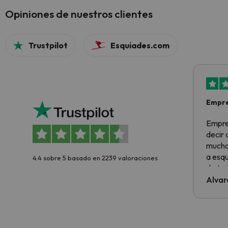
Opiniones de nuestros clientes
Trustpilot
Esquiades.com
Empre
Empre
decir
muchas
a esqu
4.4 sobre 5 basado en 2239 valoraciones
de tod
al cli
Alvar
he ten
culpa 
inmobi
y un t