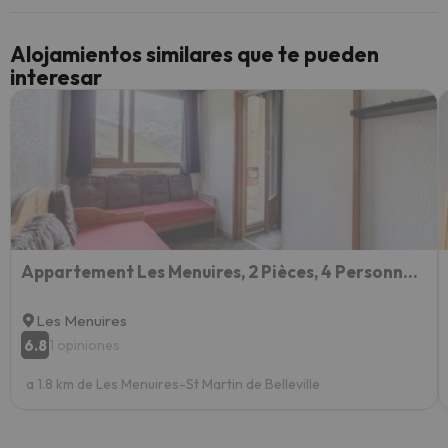
cancel
cance
Alojamientos similares que te pueden
perfe
interesar
diner
Recom
vacaci
esquia
extra
yo.
Appartement Les Menuires, 2 Pièces, 4 Personnes - Fr-1-344-1042
Les Menuires
6.8
1 opiniones
a 1.8 km de Les Menuires-St Martin de Belleville