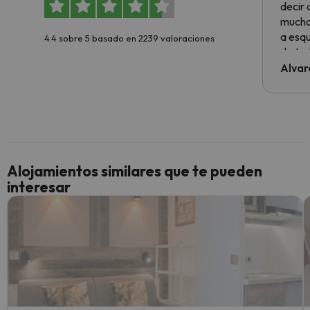
decir
muchas
a esqu
4.4 sobre 5 basado en 2239 valoraciones
de tod
al cli
Alvar
he ten
culpa 
inmobi
y un t
cancel
cance
Alojamientos similares que te pueden
perfe
interesar
diner
Recom
vacaci
esquia
extra
yo.