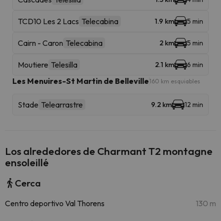
TCD10 Les 2 Lacs
Telecabina
1.9 km
5 min
Cairn - Caron
Telecabina
2 km
5 min
Moutiere
Telesilla
2.1 km
6 min
Les Menuires-St Martin de Belleville
160 km esquiables
Stade
Telearrastre
9.2 km
12 min
Los alrededores de Charmant T2 montagne
ensoleillé
Cerca
Centro deportivo Val Thorens
130 m