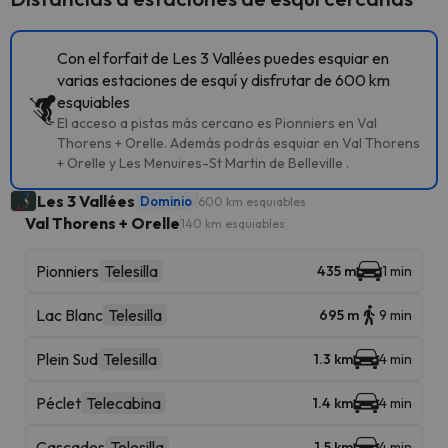
Con el forfait de Les 3 Vallées puedes esquiar en
varias estaciones de esquí y disfrutar de 600 km
esquiables
El acceso a pistas más cercano es Pionniers en Val
Thorens + Orelle. Además podrás esquiar en Val Thorens
+ Orelle y Les Menuires-St Martin de Belleville .
Les 3 Vallées
Dominio
600 km esquiables
Val Thorens + Orelle
140 km esquiables
Pionniers
Telesilla
435 m
1 min
Lac Blanc
Telesilla
695 m
9 min
Plein Sud
Telesilla
1.3 km
4 min
Péclet
Telecabina
1.4 km
4 min
Cascades
Telesilla
1.5 km
4 min