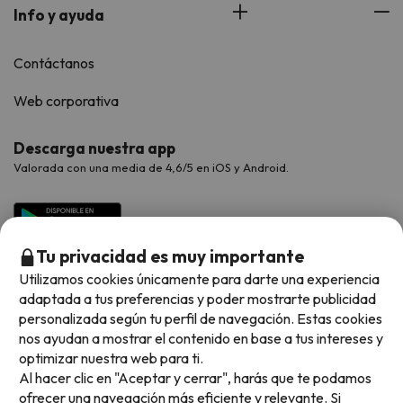
Info y ayuda
Contáctanos
Web corporativa
Descarga nuestra app
Valorada con una media de 4,6/5 en iOS y Android.
Tu privacidad es muy importante
Utilizamos cookies únicamente para darte una experiencia
adaptada a tus preferencias y poder mostrarte publicidad
personalizada según tu perfil de navegación. Estas cookies
nos ayudan a mostrar el contenido en base a tus intereses y
optimizar nuestra web para ti.
Métodos de pago disponibles
Al hacer clic en "Aceptar y cerrar", harás que te podamos
ofrecer una navegación más eficiente y relevante. Si