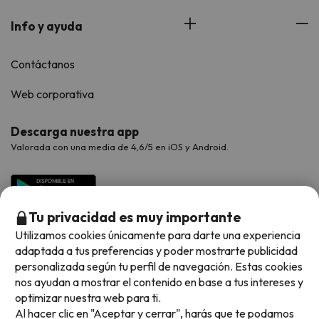
Info y ayuda
Contáctanos
Web corporativa
Descarga nuestra app
Valorada con una media de 4,6/5 en iOS y Android.
Tu privacidad es muy importante
Utilizamos cookies únicamente para darte una experiencia
adaptada a tus preferencias y poder mostrarte publicidad
personalizada según tu perfil de navegación. Estas cookies
nos ayudan a mostrar el contenido en base a tus intereses y
optimizar nuestra web para ti.
Métodos de pago disponibles
Al hacer clic en "Aceptar y cerrar", harás que te podamos