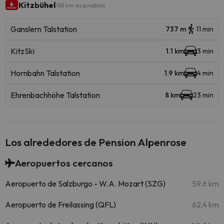
Kitzbühel
188 km esquiables
Ganslern Talstation
737 m
11 min
KitzSki
1.1 km
3 min
Hornbahn Talstation
1.9 km
4 min
Ehrenbachhöhe Talstation
8 km
23 min
Los alrededores de Pension Alpenrose
Aeropuertos cercanos
Aeropuerto de Salzburgo - W.A. Mozart (SZG)
59.6 km
Aeropuerto de Freilassing (QFL)
62.4 km