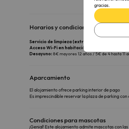
gracias.
Horarios y condiciones especiales
Servicio de limpieza (extra):
50€
Acceso Wi-Fi en habitación:
5€ por día
Desayuno:
8€ mayores 12 años / 5€ de 4 hasta 11 
Aparcamiento
El alojamiento ofrece parking interior de pago
Es imprescindible reservar la plaza de parking co
Condiciones para mascotas
¡Genial! Este alojamiento admite mascotas con las 