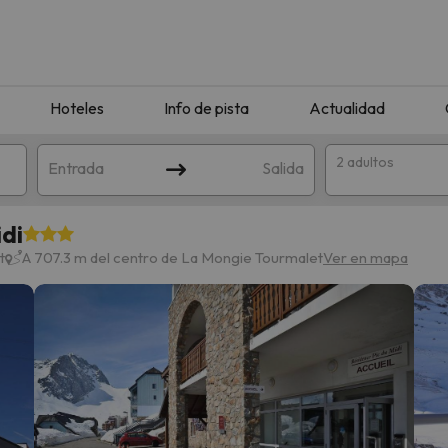
Hoteles
Info de pista
Actualidad
2 adultos
Entrada
Salida
di
t
A 707.3 m del centro de La Mongie Tourmalet
Ver en mapa
que coincida con tu búsqueda. Prueba a modificar el destino.