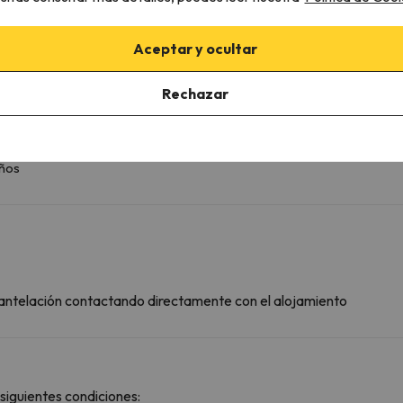
Menaje
Aceptar y ocultar
Rechazar
años
n antelación contactando directamente con el alojamiento
siguientes condiciones: