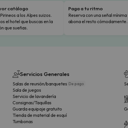
yor catálogo
Paga a tu ritmo
Pirineos a los Alpes suizos.
Reserva con una señal mínima 
s el hotel que buscas en la
abona el resto cómodamente.
ón que sueñas.
Servicios Generales
Salas de reunión/banquetes
S
De pago
Sala de juegos
Servicio de lavandería
Consignas/Taquillas
Guarda equipaje gratuito
G
Tienda de material de esquí
Tumbonas