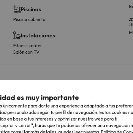
E
Piscinas
Piscina cubierta
Me
Instalaciones
Fitness center
Salón con TV
 tipología de habitación.
cidad es muy importante
Más servicios
s únicamente para darte una experiencia adaptada a tus prefere
Lavavajillas
dad personalizada según tu perfil de navegación. Estas cookies n
Nevera
ido en base a tus intereses y optimizar nuestra web para ti.
Cafetera
"Aceptar y cerrar", harás que te podamos ofrecer una navegación m
Microondas
esitas consultar más detalles, puedes leer nuestra
Política de Cook