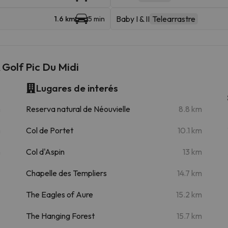
Baby I & II
Telearrastre
1.6 km
5 min
Golf Pic Du Midi
Lugares de interés
m
Reserva natural de Néouvielle
8.8 km
m
Col de Portet
10.1 km
m
Col d'Aspin
13 km
Chapelle des Templiers
14.7 km
The Eagles of Aure
15.2 km
The Hanging Forest
15.7 km