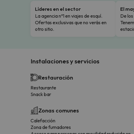
Líderes en el sector
El ma
La agencia nº1 en viajes de esquí.
De los 
Ofertas exclusivas que no verás en
Tenemo
otro sitio.
estaci
Instalaciones y servicios
Restauración
Restaurante
Snack bar
Zonas comunes
Calefacción
Zona de fumadores
Acceso para personas con movilidad reducida en