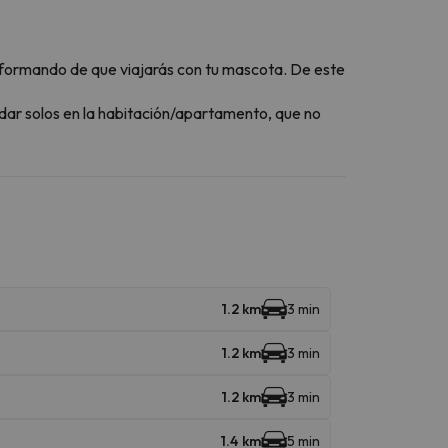
formando de que viajarás con tu mascota. De este
dar solos en la habitación/apartamento, que no
1.2 km
3 min
1.2 km
3 min
1.2 km
3 min
1.4 km
5 min