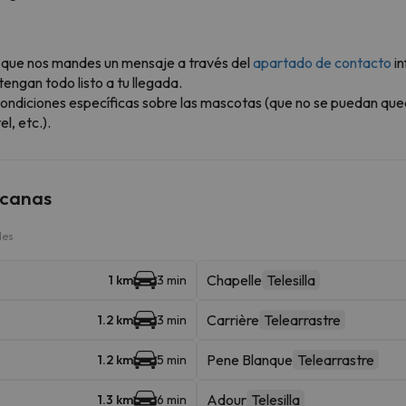
ble que nos mandes un mensaje a través del
apartado de contacto
in
engan todo listo a tu llegada.
ondiciones específicas sobre las mascotas (que no se puedan que
l, etc.).
rcanas
les
Chapelle
Telesilla
1 km
3 min
Carrière
Telearrastre
1.2 km
3 min
Pene Blanque
Telearrastre
1.2 km
5 min
Adour
Telesilla
1.3 km
6 min