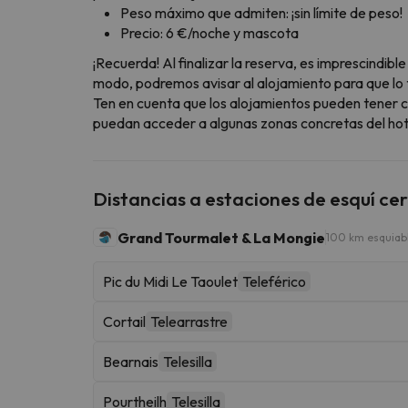
Peso máximo que admiten: ¡sin límite de peso!
Precio: 6 €/noche y mascota
¡Recuerda! Al finalizar la reserva, es imprescindi
modo, podremos avisar al alojamiento para que lo t
Ten en cuenta que los alojamientos pueden tener c
puedan acceder a algunas zonas concretas del hote
Distancias a estaciones de esquí ce
Grand Tourmalet & La Mongie
100 km esquiab
Pic du Midi Le Taoulet
Teleférico
Cortail
Telearrastre
Bearnais
Telesilla
Pourtheilh
Telesilla