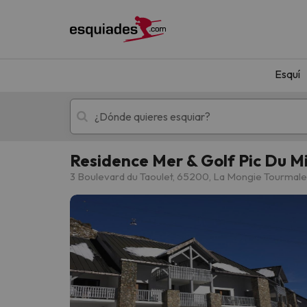
Esquí
Residence Mer & Golf Pic Du Mi
Esquí
Escapadas
3 Boulevard du Taoulet, 65200, La Mongie Tourmale
¡Vaya! No hemos encontrado ningún resultado 