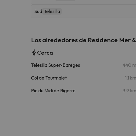
Sud
Telesilla
Los alrededores de Residence Mer & 
Cerca
Telesilla Super-Barèges
440 
Col de Tourmalet
1.1 k
Pic du Midi de Bigorre
3.9 k