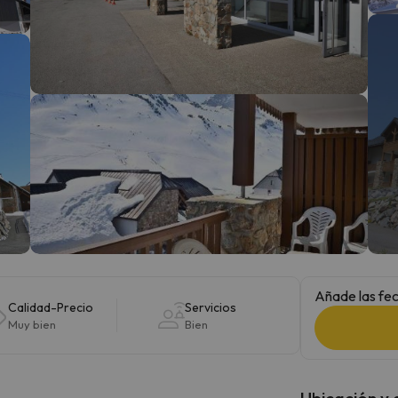
 el norte. En cuanto encuentre su brújula vuelve.
Añade las fec
Calidad-Precio
Servicios
Muy bien
Bien
Ubicación y