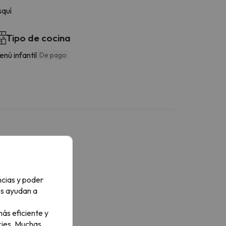
squí
Tipo de cocina
nú infantil
De pago
ncias y poder
os ayudan a
ás eficiente y
ies.
Muchas