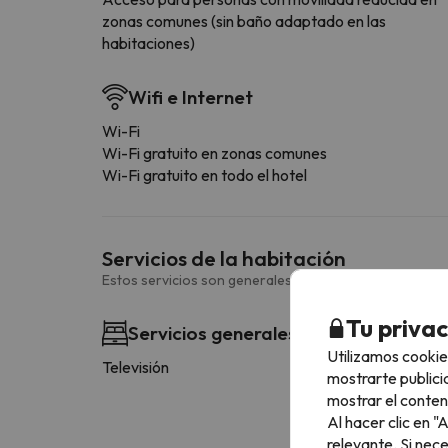
zonas comunes (sin baño adaptado en las
habitaciones)
Wifi e Internet
Wi-Fi
Wi-Fi gratuito en zonas comunes
Wi-Fi gratuito en todo el hotel
Servicios de la habitación
Estos servicios son generales y pueden variar según la
Tu priva
Servicios generales habitación
Utilizamos cookie
Televisión
mostrarte publici
mostrar el conten
Al hacer clic en 
relevante. Si nec