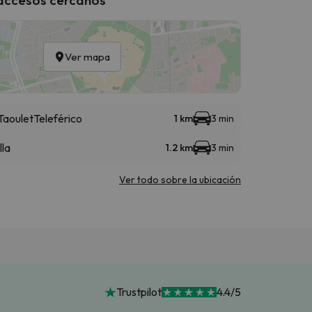
Ver mapa
 Taoulet
Teleférico
1 km
3 min
lla
1.2 km
3 min
Ver todo sobre la ubicación
Trustpilot
4.4/5