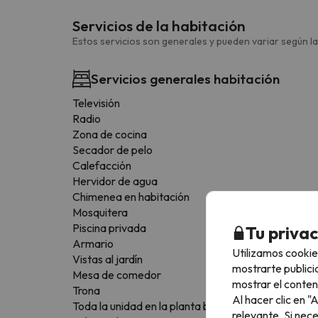
Servicios de la habitación
Estos servicios son generales y pueden variar según la
Servicios generales habitación
Televisión
Radio
Zona de cocina
Secador de pelo
Calefacción
Hervidor de agua
Chimenea en habitación
Mosquitera
Piscina privada
Tu priva
Armario
Utilizamos cookie
Vistas al jardín
mostrarte publici
Mesa de comedor
mostrar el conten
Trona
Al hacer clic en 
Toda la unidad en la planta baja
relevante. Si nec