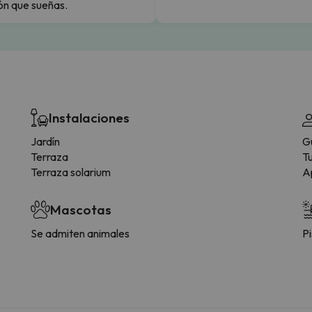
ón que sueñas.
Instalaciones
Jardín
G
Terraza
T
Terraza solarium
A
Mascotas
Se admiten animales
Pi