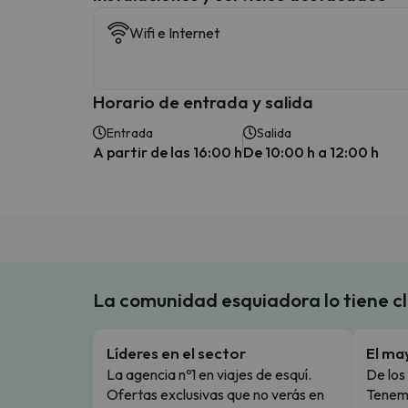
Wifi e Internet
Horario de entrada y salida
Entrada
Salida
A partir de las 16:00 h
De 10:00 h a 12:00 h
La comunidad esquiadora lo tiene c
Líderes en el sector
El ma
La agencia nº1 en viajes de esquí.
De los 
Ofertas exclusivas que no verás en
Tenemo