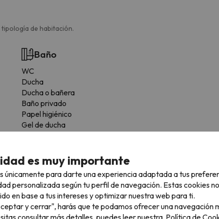
 tipología de habitación.
Baño
WC
Ducha
Ducha o bañera
Baño privado
Papel higiénico
Gel de ducha
Más servicios
cidad es muy importante
Dispone de toallas
s únicamente para darte una experiencia adaptada a tus prefere
Nevera
dad personalizada según tu perfil de navegación. Estas cookies n
Microondas
ido en base a tus intereses y optimizar nuestra web para ti.
Tostadora
"Aceptar y cerrar", harás que te podamos ofrecer una navegación m
Utensilios de cocina
esitas consultar más detalles, puedes leer nuestra
Política de Cook