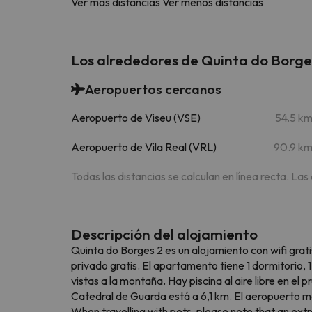
Ver más distancias
Ver menos distancias
Los alrededores de Quinta do Borge
Aeropuertos cercanos
Aeropuerto de Viseu (VSE)
54.5 k
Aeropuerto de Vila Real (VRL)
90.9 k
Todas las distancias se calculan en línea recta. Las
Descripción del alojamiento
Quinta do Borges 2 es un alojamiento con wifi grati
privado gratis. El apartamento tiene 1 dormitorio,
vistas a la montaña. Hay piscina al aire libre en el
Catedral de Guarda está a 6,1 km. El aeropuerto 
When travelling with pets, please note that an ext