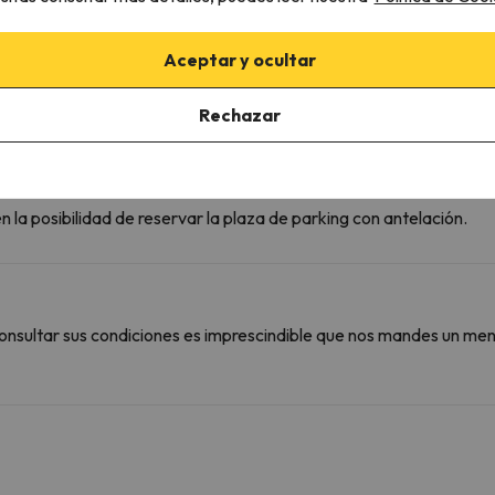
Zona de comedor
Fogones
Barbacoa
Aceptar y ocultar
Rechazar
 la posibilidad de reservar la plaza de parking con antelación.
onsultar sus condiciones es imprescindible que nos mandes un men