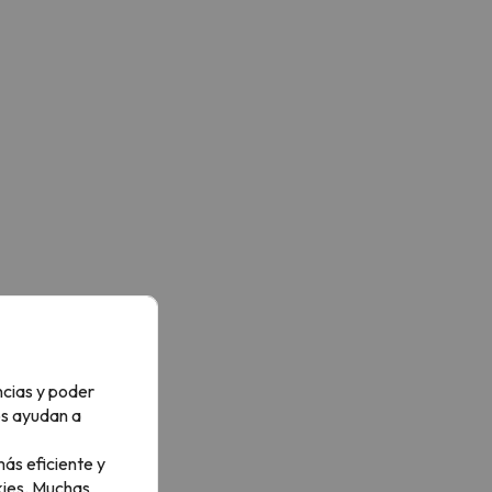
ncias y poder
os ayudan a
ás eficiente y
ies.
Muchas