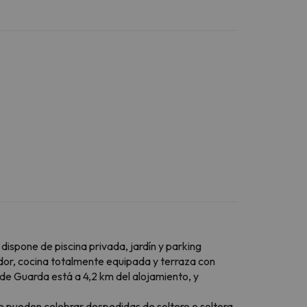
dispone de piscina privada, jardín y parking
edor, cocina totalmente equipada y terraza con
o de Guarda está a 4,2 km del alojamiento, y
se pueden celebrar despedidas de soltero o soltera