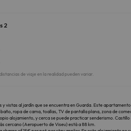
s 2
m
m
 distancias de viaje en la realidad pueden variar.
s y vistas al jardín que se encuentra en Guarda. Este apartamento 
 1 baño, ropa de cama, toallas, TV de pantalla plana, zona de com
 propio alojamiento, y cerca se puede practicar senderismo. Castill
más cercano (Aeropuerto de Viseu) está a 88 km.
ra charge of 15€ per pet, per stay applies.En este alojamiento no 