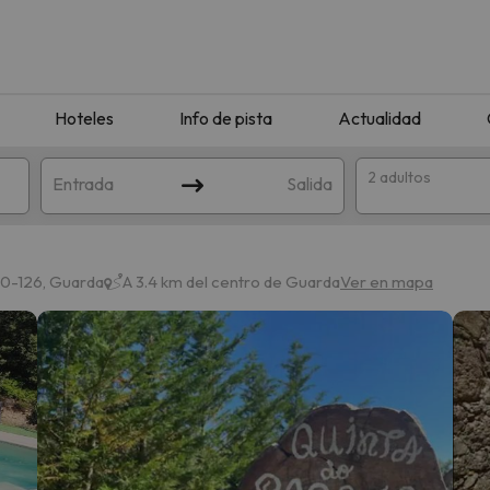
Hoteles
Info de pista
Actualidad
2 adultos
Entrada
Salida
00-126, Guarda
A 3.4 km del centro de Guarda
Ver en mapa
que coincida con tu búsqueda. Prueba a modificar el destino.