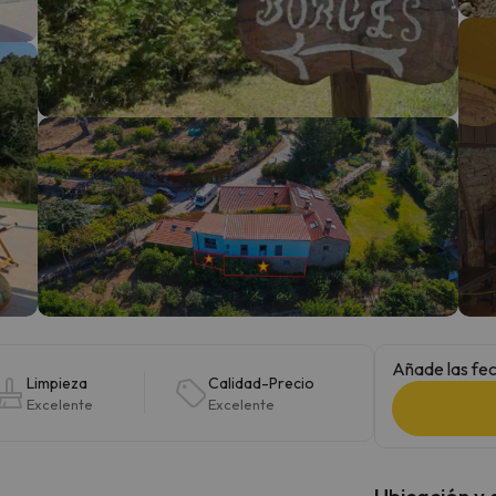
 el norte. En cuanto encuentre su brújula vuelve.
Añade las fec
Limpieza
Calidad-Precio
Excelente
Excelente
Ubicación y