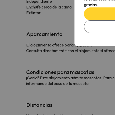
Independiente
gracias.
Enchufe cerca de la cama
Extintor
Aparcamiento
El alojamiento ofrece parking gratuito
Consulta directamente con el alojamiento si ofrecen
Condiciones para mascotas
¡Genial! Este alojamiento admite mascotas. Para c
informando del peso de tu mascota.
Distancias