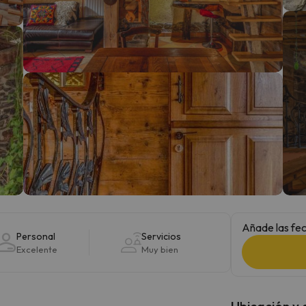
 el norte. En cuanto encuentre su brújula vuelve.
Añade las fec
Personal
Servicios
Excelente
Muy bien
Ubicación y