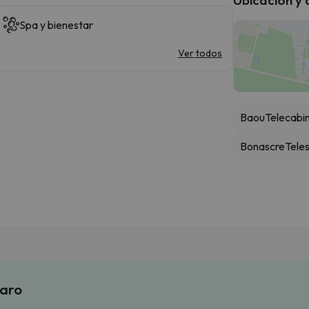
Spa y bienestar
Ver todos
Baou
Telecabi
Bonascre
Teles
laro