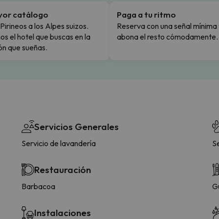
yor catálogo
Paga a tu ritmo
Pirineos a los Alpes suizos.
Reserva con una señal mínima 
s el hotel que buscas en la
abona el resto cómodamente.
ón que sueñas.
Servicios Generales
Servicio de lavandería
S
Restauración
Barbacoa
G
Instalaciones