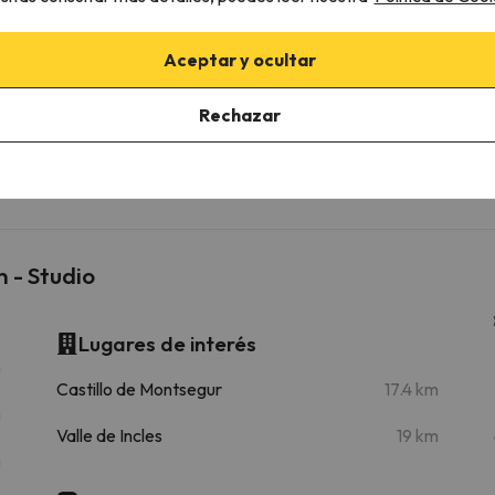
rcanas
Aceptar y ocultar
Rechazar
Bonascre
Telesilla
5.7 km
11 min
19.7 km
40 min
 - Studio
Lugares de interés
m
Castillo de Montsegur
17.4 km
m
Valle de Incles
19 km
m