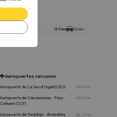
13.5 km
22 min
Aeropuertos cercanos
Aeropuerto de La Seu d'Urgell (LEU)
56.9 km
Aeropuerto de Carcassonne - Pays
65.7 km
Cathare (CCF)
Aeropuerto de Perpiñán - Rivesaltes
82.2 km