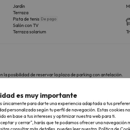
Jardín
Mi
Terraza
Pista de tenis
De pago
Salón con TV
Terraza solarium
T
 la posibilidad de reservar la plaza de parking con antelación.
cidad es muy importante
s únicamente para darte una experiencia adaptada a tus prefere
onsultar sus condiciones es imprescindible que nos mandes un men
dad personalizada según tu perfil de navegación. Estas cookies n
ido en base a tus intereses y optimizar nuestra web para ti.
"Aceptar y cerrar", harás que te podamos ofrecer una navegación m
esitas consultar más detalles, puedes leer nuestra
Política de Cook