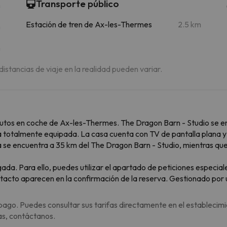
Transporte público
m
Estación de tren de Ax-les-Thermes
2.5 km
m
m
 distancias de viaje en la realidad pueden variar.
nutos en coche de Ax-les-Thermes. The Dragon Barn - Studio se en
 totalmente equipada. La casa cuenta con TV de pantalla plana y s
 se encuentra a 35 km del The Dragon Barn - Studio, mientras que 
gada. Para ello, puedes utilizar el apartado de peticiones especia
tacto aparecen en la confirmación de la reserva. Gestionado por u
pago. Puedes consultar sus tarifas directamente en el establecimi
as, contáctanos.