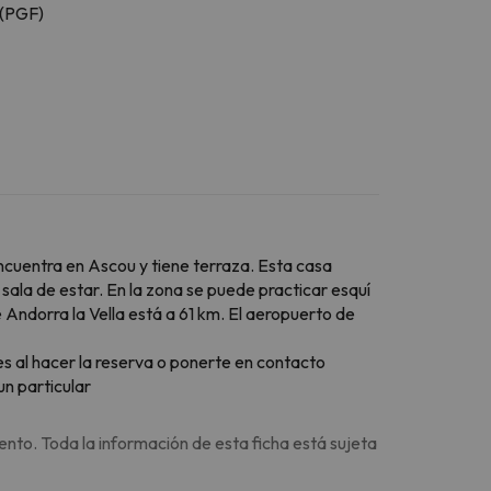
(PGF)
cuentra en Ascou y tiene terraza. Esta casa
ala de estar. En la zona se puede practicar esquí
Andorra la Vella está a 61 km. El aeropuerto de
les al hacer la reserva o ponerte en contacto
n particular
ento. Toda la información de esta ficha está sujeta