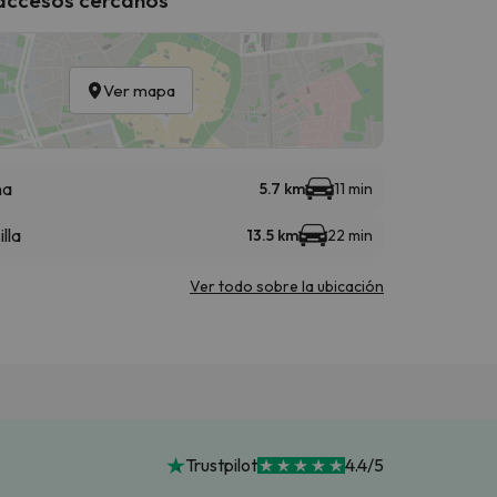
Ver mapa
na
5.7 km
11 min
illa
13.5 km
22 min
Ver todo sobre la ubicación
Trustpilot
4.4/5