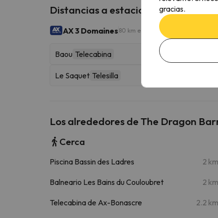
Distancias a estaciones de esquí ce
gracias.
AX 3 Domaines
80 km esquiables
Baou
Telecabina
Le Saquet
Telesilla
Los alrededores de The Dragon Barn
Cerca
Piscina Bassin des Ladres
2 k
Balneario Les Bains du Couloubret
2 k
Telecabina de Ax-Bonascre
2.2 k