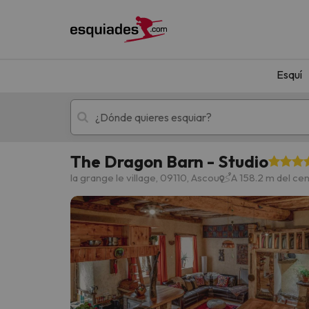
Esquí
The Dragon Barn - Studio
Esquí
Escapadas
la grange le village, 09110, Ascou
A 158.2 m del ce
¡Vaya! No hemos encontrado ningún resultado 