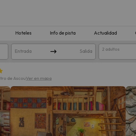
Hoteles
Info de pista
Actualidad
2 adultos
Entrada
Salida
ntro de Ascou
Ver en mapa
que coincida con tu búsqueda. Prueba a modificar el destino.