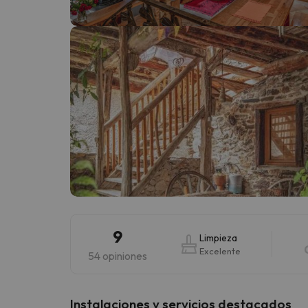
¡Vaya! Parece que nuestro buscador ha perdido
9
Limpieza
Excelente
54 opiniones
Instalaciones y servicios destacados