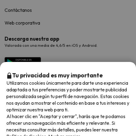
Contáctanos
Web corporativa
Descarga nuestra app
Valorada con una media de 4,6/5 en iOS y Android.
Tu privacidad es muy importante
Utilizamos cookies únicamente para darte una experiencia
adaptada a tus preferencias y poder mostrarte publicidad
personalizada según tu perfil de navegación. Estas cookies
nos ayudan a mostrar el contenido en base a tus intereses y
optimizar nuestra web para ti.
Métodos de pago disponibles
Al hacer clic en "Aceptar y cerrar", harás que te podamos
ofrecer una navegación más eficiente y relevante. Si
necesitas consultar más detalles, puedes leer nuestra