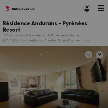
Résidence Andurans - Pyrénées
Resort
12 Avenue des Pyrenees, 65400, Argeles Gazost
A 681.8 m del centro de Argeles Gazost
Ver en mapa