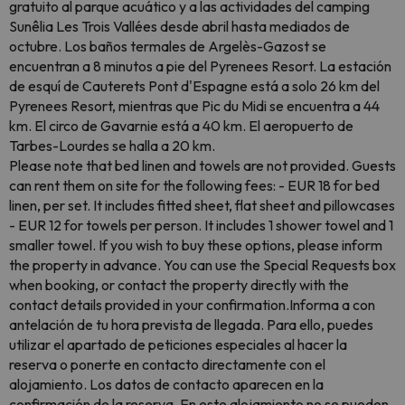
gratuito al parque acuático y a las actividades del camping
Sunêlia Les Trois Vallées desde abril hasta mediados de
octubre. Los baños termales de Argelès-Gazost se
encuentran a 8 minutos a pie del Pyrenees Resort. La estación
de esquí de Cauterets Pont d'Espagne está a solo 26 km del
Pyrenees Resort, mientras que Pic du Midi se encuentra a 44
km. El circo de Gavarnie está a 40 km. El aeropuerto de
Tarbes-Lourdes se halla a 20 km.
Please note that bed linen and towels are not provided. Guests
can rent them on site for the following fees: - EUR 18 for bed
linen, per set. It includes fitted sheet, flat sheet and pillowcases
- EUR 12 for towels per person. It includes 1 shower towel and 1
smaller towel. If you wish to buy these options, please inform
the property in advance. You can use the Special Requests box
when booking, or contact the property directly with the
contact details provided in your confirmation.Informa a con
antelación de tu hora prevista de llegada. Para ello, puedes
utilizar el apartado de peticiones especiales al hacer la
reserva o ponerte en contacto directamente con el
alojamiento. Los datos de contacto aparecen en la
confirmación de la reserva. En este alojamiento no se pueden