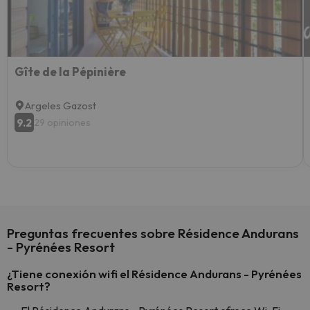
extra
yo.
Gîte de la Pépinière
Argeles Gazost
9.2
29 opiniones
Preguntas frecuentes sobre Résidence Andurans
- Pyrénées Resort
¿Tiene conexión wifi el Résidence Andurans - Pyrénées
Resort?