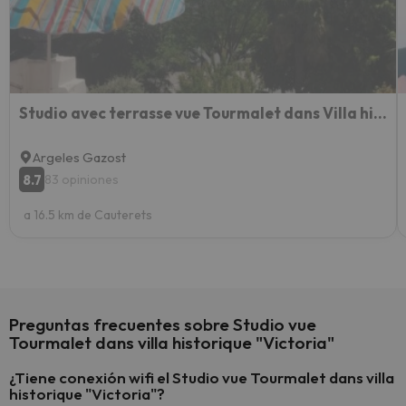
extra
yo.
Studio avec terrasse vue Tourmalet dans Villa historique "Victoria"
Argeles Gazost
8.7
83 opiniones
a 16.5 km de Cauterets
Preguntas frecuentes sobre Studio vue
Tourmalet dans villa historique "Victoria"
¿Tiene conexión wifi el Studio vue Tourmalet dans villa
historique "Victoria"?