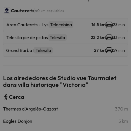
Cauterets
40 km esquiables
Area Cauterets - Lys
Telecabina
16.5 km
23 min
Telesilla pie de pistas
Telesilla
22.2 km
33 min
Grand Barbat
Telesilla
27 km
59 min
Los alrededores de Studio vue Tourmalet
dans villa historique "Victoria"
Cerca
Thermes d'Argelès-Gazost
370 m
Eagles Donjon
5 km