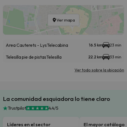
Ver mapa
Area Cauterets - Lys
Telecabina
16.5 km
23 min
Telesilla pie de pistas
Telesilla
22.2 km
33 min
Ver todo sobre la ubicación
La comunidad esquiadora lo tiene claro
Trustpilot
4.4/5
Líderes en el sector
El mayor catálogo