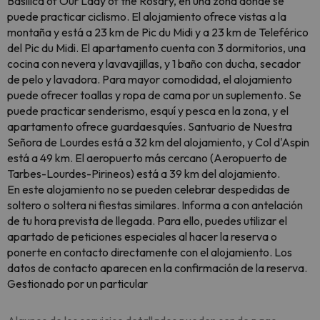
Basilica of Our Lady of the Rosary, en una zona donde se
puede practicar ciclismo. El alojamiento ofrece vistas a la
montaña y está a 23 km de Pic du Midi y a 23 km de Teleférico
del Pic du Midi. El apartamento cuenta con 3 dormitorios, una
cocina con nevera y lavavajillas, y 1 baño con ducha, secador
de pelo y lavadora. Para mayor comodidad, el alojamiento
puede ofrecer toallas y ropa de cama por un suplemento. Se
puede practicar senderismo, esquí y pesca en la zona, y el
apartamento ofrece guardaesquíes. Santuario de Nuestra
Señora de Lourdes está a 32 km del alojamiento, y Col d'Aspin
está a 49 km. El aeropuerto más cercano (Aeropuerto de
Tarbes-Lourdes-Pirineos) está a 39 km del alojamiento.
En este alojamiento no se pueden celebrar despedidas de
soltero o soltera ni fiestas similares. Informa a con antelación
de tu hora prevista de llegada. Para ello, puedes utilizar el
apartado de peticiones especiales al hacer la reserva o
ponerte en contacto directamente con el alojamiento. Los
datos de contacto aparecen en la confirmación de la reserva.
Gestionado por un particular