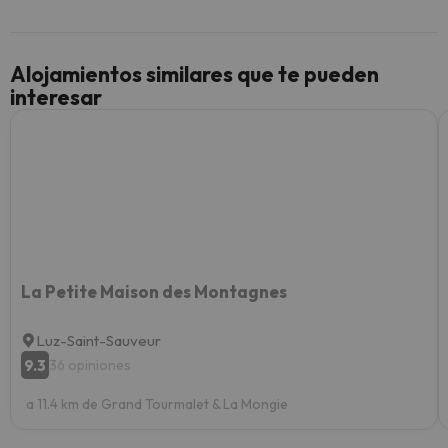
y un t
cancel
cance
Alojamientos similares que te pueden
perfe
interesar
diner
Recom
vacaci
esquia
extra
yo.
La Petite Maison des Montagnes
Luz-Saint-Sauveur
9.3
36 opiniones
a 11.4 km de Grand Tourmalet & La Mongie