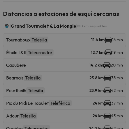
Distancias a estaciones de esquí cercanas
Grand Tourmalet & La Mongie
100 km esquiables
Tournaboup
Telesilla
11.4 km
16 min
Ètoile I & II
Telearrastre
12.7 km
19 min
Caoubere
14.2 km
20 min
Bearnais
Telesilla
23.8 km
38 min
Pourtheilh
Telesilla
23.9 km
42 min
Pic du Midi Le Taoulet
Teleférico
24 km
37 min
Adour
Telesilla
24 km
43 min
Carrière
Telearrastre
24.2 km
42 min