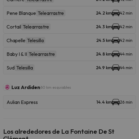
Pene Blanque
Telearrastre
24.2 km
42 min
Cortail
Telearrastre
24.3 km
42 min
Chapelle
Telesilla
24.5 km
42 min
Baby I & II
Telearrastre
24.8 km
44 min
Sud
Telesilla
24.9 km
44 min
Luz Ardiden
60 km esquiables
Aulian Express
14.4 km
26 min
Los alrededores de La Fontaine De St
Clément