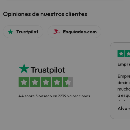
Opiniones de nuestros clientes
Trustpilot
Esquiades.com
Empre
Empre
decir
muchas
a esqu
4.4 sobre 5 basado en 2239 valoraciones
de tod
al cli
Alvar
he ten
culpa 
inmobi