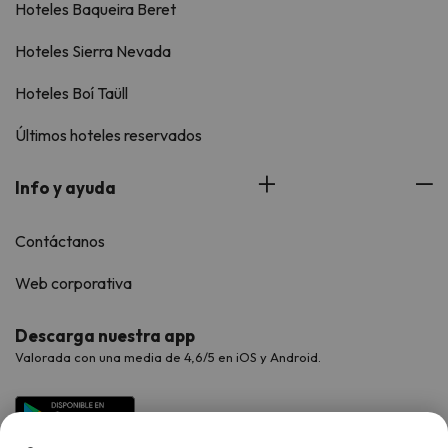
Hoteles Baqueira Beret
Hoteles Sierra Nevada
Hoteles Boí Taüll
Últimos hoteles reservados
Info y ayuda
Contáctanos
Web corporativa
Descarga nuestra app
Valorada con una media de 4,6/5 en iOS y Android.