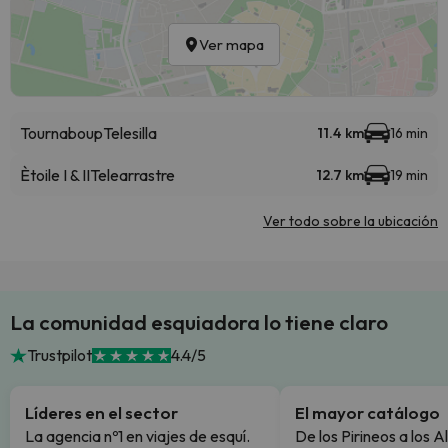
Ver mapa
Tournaboup
Telesilla
11.4 km
16 min
Ètoile I & II
Telearrastre
12.7 km
19 min
Ver todo sobre la ubicación
La comunidad esquiadora lo tiene claro
Trustpilot
4.4/5
Líderes en el sector
El mayor catálogo
La agencia nº1 en viajes de esquí.
De los Pirineos a los A