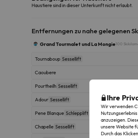
Haustiere sind in dieser Unterkunft nicht erlaubt.
Entfernungen zu nahe gelegenen Sk
Grand Tourmalet und La Mongie
100 Skikilom
Tournaboup
Sessellift
Caoubere
Pourtheilh
Sessellift
Ihre Priv
Adour
Sessellift
Wir verwenden Coo
Nutzungserlebnis 
Pene Blanque
Schlepplift
anzuzeigen. Diese
unsere Website fü
Chapelle
Sessellift
Durch das Klicken