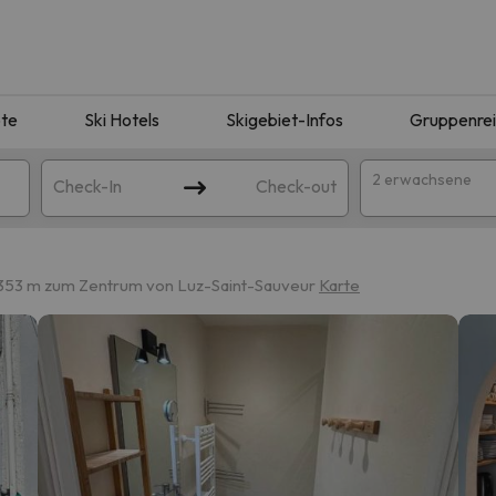
te
Ski Hotels
Skigebiet-Infos
Gruppenre
2 erwachsene
Check-In
Check-out
353 m zum Zentrum von Luz-Saint-Sauveur
Karte
ie Ihrer Suche entsprechen. Versuchen Sie, das Ziel zu ändern.