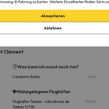
rowsing-Erfahrung zu bieten. Weitere Einzelheiten finden Sie in u
24.9 km
44 min
Akzeptieren
Ablehnen
14.4 km
26 min
St Clément
Was kann ich sonst noch tun?
m
Cauterets Baths
9 km
m
Nahegelegene Flughäfen
m
Flughafen Tarbes - Aérodrome de
39.1 km
m
Tarbes (XTB)