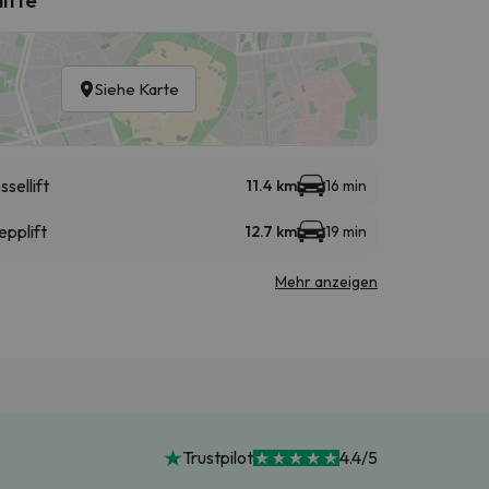
Siehe Karte
ssellift
11.4 km
16 min
epplift
12.7 km
19 min
Mehr anzeigen
Trustpilot
4.4/5