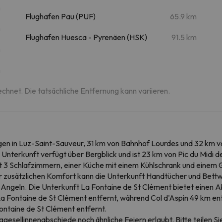
m
Flughafen Pau (PUF)
65.9 km
m
Flughafen Huesca - Pyrenäen (HSK)
91.5 km
m
m
echnet. Die tatsächliche Entfernung kann variieren.
en in Luz-Saint-Sauveur, 31 km von Bahnhof Lourdes und 32 km von
nterkunft verfügt über Bergblick und ist 23 km von Pic du Midi de
t 3 Schlafzimmern, einer Küche mit einem Kühlschrank und einem 
 zusätzlichen Komfort kann die Unterkunft Handtücher und Bett
Angeln. Die Unterkunft La Fontaine de St Clément bietet einen Abs
 Fontaine de St Clément entfernt, während Col d'Aspin 49 km entf
ontaine de St Clément entfernt.
gesellinnenabschiede noch ähnliche Feiern erlaubt. Bitte teilen Si