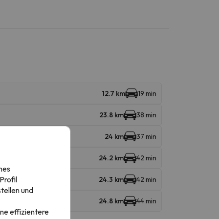
12.7 km
19 min
23.8 km
38 min
ahn
24 km
37 min
24.2 km
42 min
nes
rofil
24.3 km
42 min
tellen und
24.8 km
44 min
ne effizientere