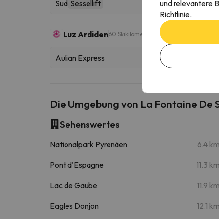
und relevantere B
Sud
Sessellift
Richtlinie.
Luz Ardiden
60 Skikilometer
Aulian Express
Die Umgebung von La Fontaine De 
Sehenswertes
Nationalpark Pyrenäen
6.4 k
Pont d'Espagne
11.3 k
Lac de Gaube
11.9 k
Eagles Donjon
12.1 k