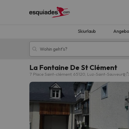
Skiurlaub
Angebo
La Fontaine De St Clément
Skiurlaub
Berghotels
7 Place Saint-clément, 65120, Luz-Saint-Sauveur
Oops, wir haben keine Ergebnisse gefunden, d