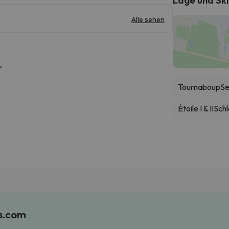
Alle sehen
r
Tournaboup
Se
Ètoile I & II
Schl
es.com