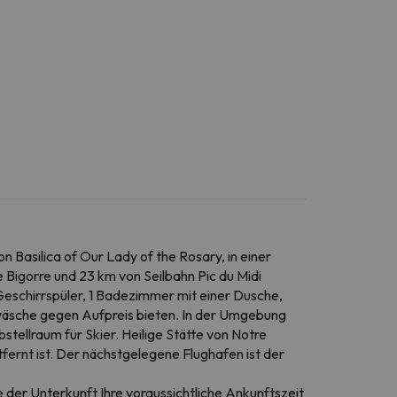
 Basilica of Our Lady of the Rosary, in einer
 Bigorre und 23 km von Seilbahn Pic du Midi
Geschirrspüler, 1 Badezimmer mit einer Dusche,
wäsche gegen Aufpreis bieten. In der Umgebung
tellraum für Skier. Heilige Stätte von Notre
ernt ist. Der nächstgelegene Flughafen ist der
e der Unterkunft Ihre voraussichtliche Ankunftszeit