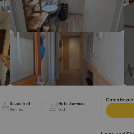
erirrt. Sobald er seinen Kompass gefunden hat, wird er zurück sein.
Daten hinzufü
Sauberkeit
Hotel Services
Sehr gut
Gut
Lage und Ski