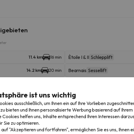
igebieten
eter
Ètoile I & II
Schlepplift
11.4 km
16 min
Bearnais
Sessellift
14.2 km
20 min
Pic du Midi Le Taoulet
Luftseilb
23.9 km
42 min
atsphäre ist uns wichtig
Carrière
Schlepplift
24 km
43 min
kies ausschließlich, um Ihnen ein auf Ihre Vorlieben zugeschnitte
zu bieten und Ihnen personalisierte Werbung basierend auf Ihrem P
Cortail
Schlepplift
24.2 km
42 min
 Cookies helfen uns, Inhalte entsprechend Ihren Interessen darzus
r Sie zu optimieren.
Baby I & II
Schlepplift
24.5 km
42 min
 auf "Akzeptieren und fortfahren", ermöglichen Sie es uns, Ihnen ei