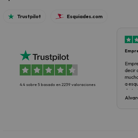
Trustpilot
Esquiades.com
Empre
Empre
decir
muchas
a esqu
4.4 sobre 5 basado en 2239 valoraciones
de tod
al cli
Alvar
he ten
culpa 
inmobi
y un t
cancel