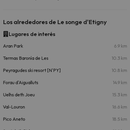
Los alrededores de Le songe d'Etigny
Lugares de interés
Aran Park
6.9 km
Termas Baronía de Les
10.3 km
Peyragudes ski resort [N'PY]
10.8 km
Forau d'Aigualluts
14.9 km
Uelhs deth Joeu
15.3 km
Val-Louron
16.6 km
Pico Aneto
18.5 km