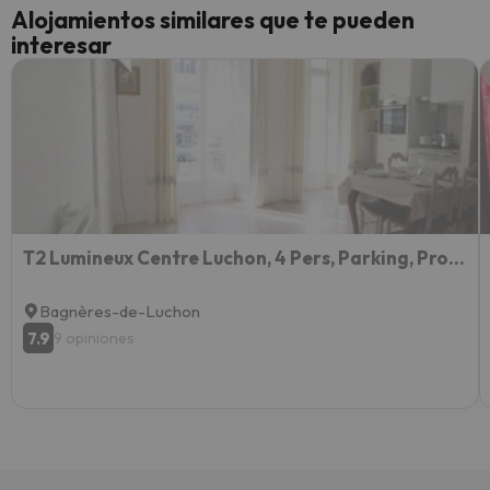
cance
Alojamientos similares que te pueden
perfe
interesar
diner
Recom
vacaci
esquia
extra
yo.
T2 Lumineux Centre Luchon, 4 Pers, Parking, Proche Thermes & Télécabine - FR-1-313-230
Bagnères-de-Luchon
7.9
9 opiniones