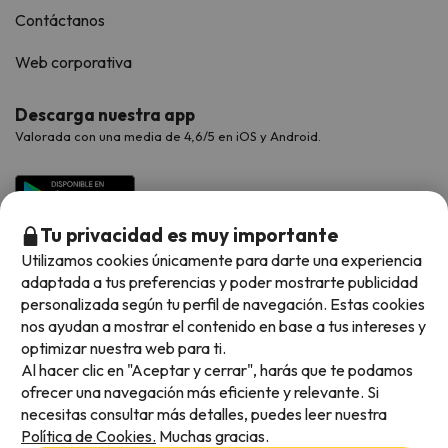
Contáctanos
Web corporativa
Descarga nuestra app
Valorada con una media de 4,6/5 en iOS y Android.
Tu privacidad es muy importante
Utilizamos cookies únicamente para darte una experiencia
adaptada a tus preferencias y poder mostrarte publicidad
personalizada según tu perfil de navegación. Estas cookies
nos ayudan a mostrar el contenido en base a tus intereses y
optimizar nuestra web para ti.
Métodos de pago disponibles
Al hacer clic en "Aceptar y cerrar", harás que te podamos
ofrecer una navegación más eficiente y relevante. Si
necesitas consultar más detalles, puedes leer nuestra
Política de Cookies.
Muchas gracias.