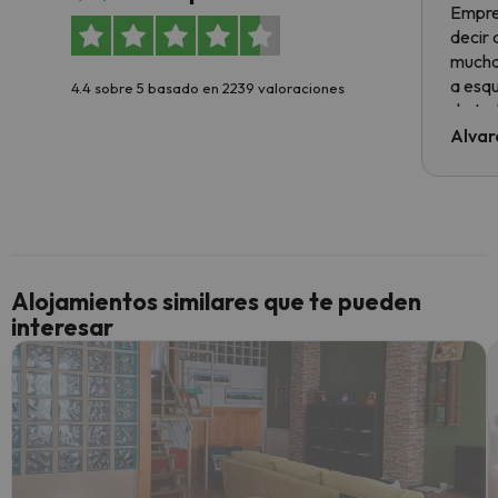
Empre
decir
muchas
a esqu
4.4 sobre 5 basado en 2239 valoraciones
de tod
al cli
Alvar
he ten
culpa 
inmobi
y un t
cancel
cance
Alojamientos similares que te pueden
perfe
interesar
diner
Recom
vacaci
esquia
extra
yo.