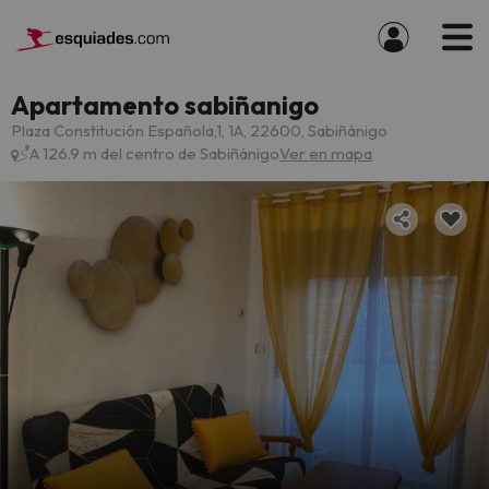
Apartamento sabiñanigo
Plaza Constitución Española,1, 1A, 22600, Sabiñánigo
A 126.9 m del centro de Sabiñánigo
Ver en mapa