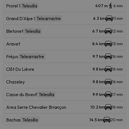
Prorel 1
Telesilla
407 m
6 min
Grand D'Alpe I
Telearrastre
6.3 km
11 min
Bletonet
Telesilla
6.7 km
12 min
Aravet
8.4 km
13 min
Fréjus
Telearrastre
9.7 km
16 min
Clôt Du Lièvre
9.8 km
16 min
Chazeley
9.8 km
16 min
Casse du Boeuf
Telesilla
9.9 km
17 min
Area Serre Chevalier Briançon
10.2 km
16 min
Bachas
Telesilla
14.5 km
20 min