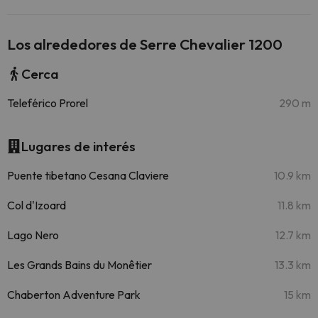
Los alrededores de Serre Chevalier 1200
Cerca
Teleférico Prorel
290 m
Lugares de interés
Puente tibetano Cesana Claviere
10.9 km
Col d'Izoard
11.8 km
Lago Nero
12.7 km
Les Grands Bains du Monêtier
13.3 km
Chaberton Adventure Park
15 km