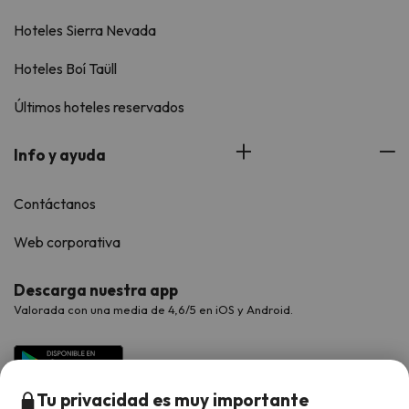
Hoteles Sierra Nevada
Hoteles Boí Taüll
Últimos hoteles reservados
Info y ayuda
Contáctanos
Web corporativa
Descarga nuestra app
Valorada con una media de 4,6/5 en iOS y Android.
Tu privacidad es muy importante