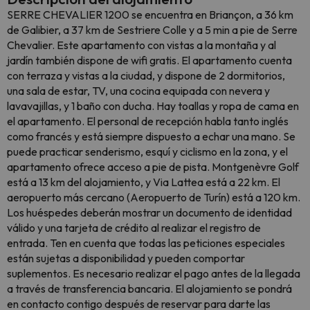
SERRE CHEVALIER 1200 se encuentra en Briançon, a 36 km
de Galibier, a 37 km de Sestriere Colle y a 5 min a pie de Serre
Chevalier. Este apartamento con vistas a la montaña y al
jardín también dispone de wifi gratis. El apartamento cuenta
con terraza y vistas a la ciudad, y dispone de 2 dormitorios,
una sala de estar, TV, una cocina equipada con nevera y
lavavajillas, y 1 baño con ducha. Hay toallas y ropa de cama en
el apartamento. El personal de recepción habla tanto inglés
como francés y está siempre dispuesto a echar una mano. Se
puede practicar senderismo, esquí y ciclismo en la zona, y el
apartamento ofrece acceso a pie de pista. Montgenèvre Golf
está a 13 km del alojamiento, y Via Lattea está a 22 km. El
aeropuerto más cercano (Aeropuerto de Turín) está a 120 km.
Los huéspedes deberán mostrar un documento de identidad
válido y una tarjeta de crédito al realizar el registro de
entrada. Ten en cuenta que todas las peticiones especiales
están sujetas a disponibilidad y pueden comportar
suplementos. Es necesario realizar el pago antes de la llegada
a través de transferencia bancaria. El alojamiento se pondrá
en contacto contigo después de reservar para darte las