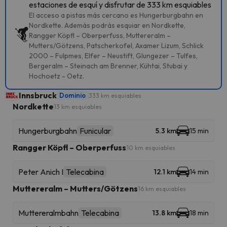
estaciones de esquí y disfrutar de 333 km esquiables
El acceso a pistas más cercano es Hungerburgbahn en
Nordkette. Además podrás esquiar en Nordkette,
Rangger Köpfl – Oberperfuss, Muttereralm –
Mutters/Götzens, Patscherkofel, Axamer Lizum, Schlick
2000 – Fulpmes, Elfer – Neustift, Glungezer – Tulfes,
Bergeralm – Steinach am Brenner, Kühtai, Stubai y
Hochoetz - Oetz.
Innsbruck
Dominio
333 km esquiables
Nordkette
13 km esquiables
Hungerburgbahn
Funicular
5.3 km
15 min
Rangger Köpfl – Oberperfuss
10 km esquiables
Peter Anich I
Telecabina
12.1 km
14 min
Muttereralm – Mutters/Götzens
16 km esquiables
Muttereralmbahn
Telecabina
13.8 km
18 min