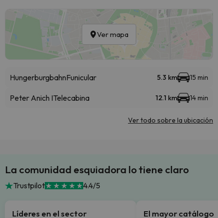
Ver mapa
Hungerburgbahn
Funicular
5.3 km
15 min
Peter Anich I
Telecabina
12.1 km
14 min
Ver todo sobre la ubicación
La comunidad esquiadora lo tiene claro
Trustpilot
4.4/5
Líderes en el sector
El mayor catálogo