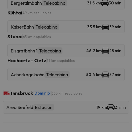
Bergeralmbahn
Telecabina
31.5 km
30 min
Kühtai
49 km esquiables
KaiserBahn
Telecabina
33.5 km
39 min
Stubai
65 km esquiables
Eisgratbahn 1
Telecabina
46.2 km
48 min
Hochoetz - Oetz
37 km esquiables
Acherkogelbahn
Telecabina
50.4 km
37 min
Innsbruck
Dominio
333 km esquiables
Area Seefeld
Estación
19 km
21 min