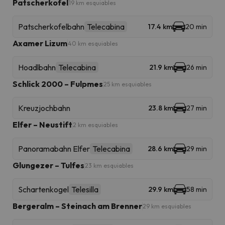
Patscherkofel
19 km esquiables
Patscherkofelbahn
Telecabina
17.4 km
20 min
Axamer Lizum
40 km esquiables
Hoadlbahn
Telecabina
21.9 km
26 min
Schlick 2000 – Fulpmes
25 km esquiables
Kreuzjochbahn
23.8 km
27 min
Elfer – Neustift
2 km esquiables
Panoramabahn Elfer
Telecabina
28.6 km
29 min
Glungezer – Tulfes
23 km esquiables
Schartenkogel
Telesilla
29.9 km
58 min
Bergeralm – Steinach am Brenner
29 km esquiables