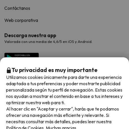
Contáctanos
Web corporativa
Descarga nuestra app
Valorada con una media de 4,6/5 en iOS y Android.
Tu privacidad es muy importante
Utilizamos cookies únicamente para darte una experiencia
adaptada a tus preferencias y poder mostrarte publicidad
personalizada según tu perfil de navegación. Estas cookies
nos ayudan a mostrar el contenido en base a tus intereses y
optimizar nuestra web para ti.
Métodos de pago disponibles
Al hacer clic en "Aceptar y cerrar", harás que te podamos
ofrecer una navegación más eficiente y relevante. Si
necesitas consultar más detalles, puedes leer nuestra
Política de Cookies.
Muchas gracias.