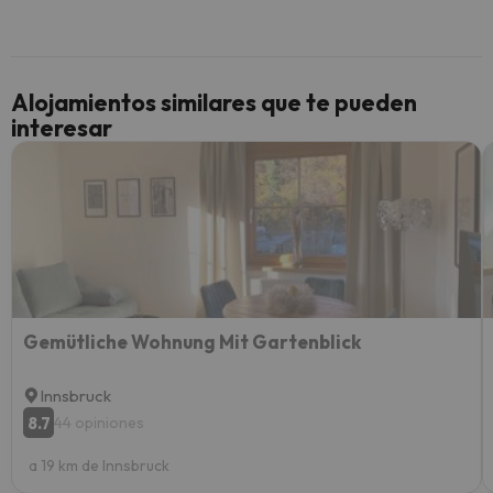
inmobi
y un t
cancel
cance
Alojamientos similares que te pueden
perfe
interesar
diner
Recom
vacaci
esquia
extra
yo.
Gemütliche Wohnung Mit Gartenblick
Innsbruck
8.7
44 opiniones
a 19 km de Innsbruck