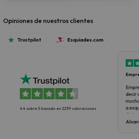
Opiniones de nuestros clientes
Trustpilot
Esquiades.com
Empre
Empre
decir
muchas
a esqu
4.4 sobre 5 basado en 2239 valoraciones
de tod
al cli
Alvar
he ten
culpa 