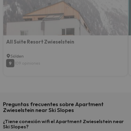
esquia
extra
yo.
All Suite Resort Zwieselstein
Sölden
9
109 opiniones
Preguntas frecuentes sobre Apartment
Zwieselstein near Ski Slopes
¿Tiene conexión wifi el Apartment Zwieselstein near
Ski Slopes?