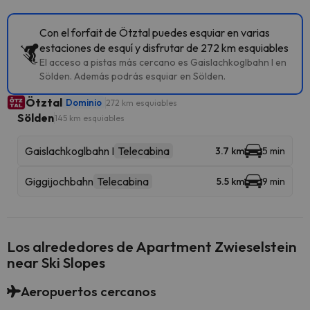
Con el forfait de Ötztal puedes esquiar en varias
estaciones de esquí y disfrutar de 272 km esquiables
El acceso a pistas más cercano es Gaislachkoglbahn I en
Sölden. Además podrás esquiar en Sölden.
Ötztal
Dominio
272 km esquiables
Sölden
145 km esquiables
Gaislachkoglbahn I
Telecabina
3.7 km
5 min
Giggijochbahn
Telecabina
5.5 km
9 min
Los alrededores de Apartment Zwieselstein
near Ski Slopes
Aeropuertos cercanos