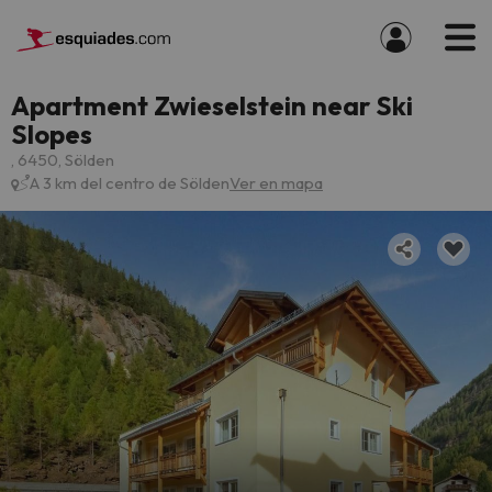
Apartment Zwieselstein near Ski
Slopes
, 6450, Sölden
A 3 km del centro de Sölden
Ver en mapa