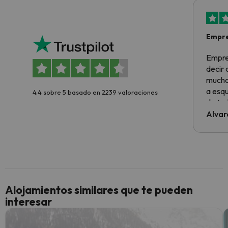
Empre
Empre
decir
muchas
a esqu
4.4 sobre 5 basado en 2239 valoraciones
de tod
al cli
Alvar
he ten
culpa 
inmobi
y un t
cancel
cance
Alojamientos similares que te pueden
perfe
interesar
diner
Recom
vacaci