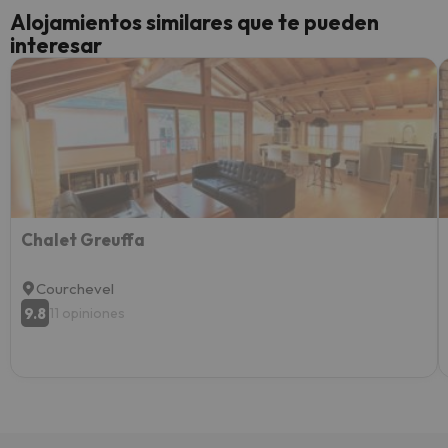
cance
Alojamientos similares que te pueden
perfe
interesar
diner
Recom
vacaci
esquia
extra
yo.
Chalet Greuffa
Courchevel
9.8
11 opiniones