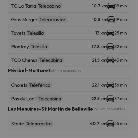
TC La Tania
Telecabina
10.7 km
19 min
Gros Murger
Telearrastre
10.8 km
19 min
Tovets
Telesilla
13 km
25 min
Plantrey
Telesilla
17.8 km
32 min
TCD Chenus
Telecabina
21.5 km
43 min
Méribel-Mottaret
60 km esquiables
Chalets
Teleférico
22.1 km
36 min
Pas du Lac 1
Telecabina
22.5 km
37 min
Les Menuires-St Martin de Belleville
160 km esquiables
Stade
Telearrastre
40.7 km
55 min