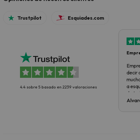
Trustpilot
Esquiades.com
Empre
Empre
decir
muchas
a esqu
4.4 sobre 5 basado en 2239 valoraciones
de tod
al cli
Alvar
he ten
culpa 
inmobi
y un t
cancel