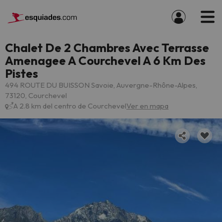
Chalet De 2 Chambres Avec Terrasse
Amenagee A Courchevel A 6 Km Des
Pistes
494 ROUTE DU BUISSON Savoie, Auvergne-Rhône-Alpes,
73120, Courchevel
A 2.8 km del centro de Courchevel
Ver en mapa