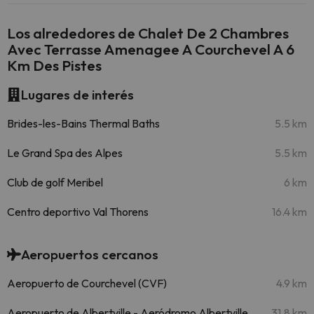
Los alrededores de Chalet De 2 Chambres
Avec Terrasse Amenagee A Courchevel A 6
Km Des Pistes
Lugares de interés
Brides-les-Bains Thermal Baths
5.5 km
Le Grand Spa des Alpes
5.5 km
Club de golf Meribel
6 km
Centro deportivo Val Thorens
16.4 km
Aeropuertos cercanos
Aeropuerto de Courchevel (CVF)
4.9 km
Aeropuerto de Albertville - Aeródromo Albertville
31.8 km