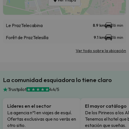
Le Praz
Telecabina
8.9 km
16 min
Forêt de Praz
Telesilla
9.1 km
16 min
Ver todo sobre la ubicación
La comunidad esquiadora lo tiene claro
Trustpilot
4.4/5
Líderes en el sector
El mayor catálogo
La agencia nº1 en viajes de esquí.
De los Pirineos a los A
Ofertas exclusivas que no verás en
Tenemos el hotel que 
otro sitio.
estación que sueñas.