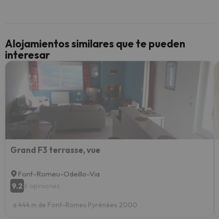
inmobi
y un t
cancel
cance
Alojamientos similares que te pueden
perfe
interesar
diner
Recom
vacaci
esquia
extra
yo.
Grand F3 terrasse, vue
Font-Romeu-Odeillo-Via
9.2
6 opiniones
a 444 m de Font-Romeu Pyrénées 2000