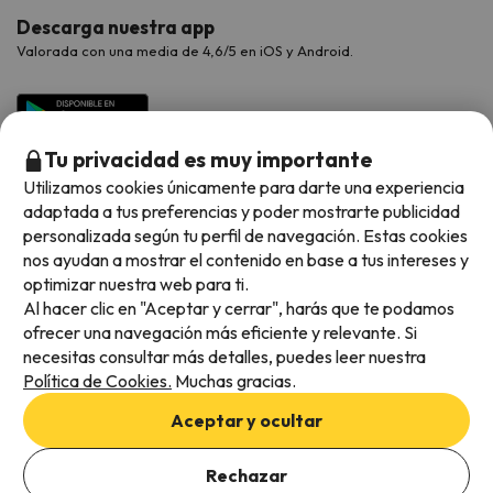
Descarga nuestra app
Valorada con una media de 4,6/5 en iOS y Android.
Tu privacidad es muy importante
Utilizamos cookies únicamente para darte una experiencia
adaptada a tus preferencias y poder mostrarte publicidad
personalizada según tu perfil de navegación. Estas cookies
nos ayudan a mostrar el contenido en base a tus intereses y
optimizar nuestra web para ti.
Métodos de pago disponibles
Al hacer clic en "Aceptar y cerrar", harás que te podamos
ofrecer una navegación más eficiente y relevante. Si
necesitas consultar más detalles, puedes leer nuestra
Política de Cookies.
Muchas gracias.
Condiciones generales
Aceptar y ocultar
Privacidad de datos
Añade las fechas para comprobar la disponibilidad
Política de cookies
Rechazar