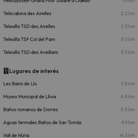
Heliodyssee-Grand Four Solaire d'Odeillo
1.6 km
Telecabina des Airelles
2.2 km
Telesilla TSD des Airelles
2.3 km
Telesilla TSF Col del Pam
3.5 km
Telesilla TSD des Aveillans
3.5 km
Lugares de interés
Les Bains de Llo
5.8 km
Museo Municipal de Llívia
6.8 km
Baños romanos de Dorres
8.5 km
Aguas termales Baños de San Tomás
9.9 km
Vall de Núria
14.3 km