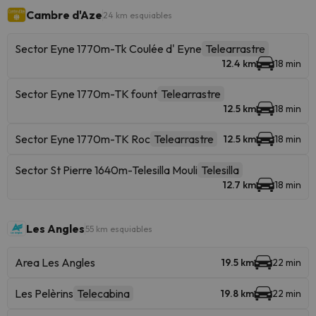
Cambre d'Aze
24 km esquiables
Sector Eyne 1770m-Tk Coulée d' Eyne
Telearrastre
12.4 km
18 min
Sector Eyne 1770m-TK fount
Telearrastre
12.5 km
18 min
Sector Eyne 1770m-TK Roc
Telearrastre
12.5 km
18 min
Sector St Pierre 1640m-Telesilla Mouli
Telesilla
12.7 km
18 min
Les Angles
55 km esquiables
Area Les Angles
19.5 km
22 min
Les Pelèrins
Telecabina
19.8 km
22 min