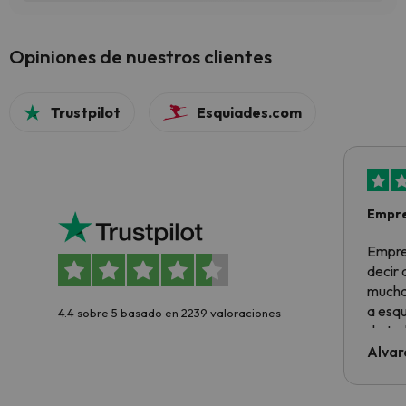
Opiniones de nuestros clientes
Trustpilot
Esquiades.com
Empre
Empre
decir
muchas
a esqu
4.4 sobre 5 basado en 2239 valoraciones
de tod
al cli
Alvar
he ten
culpa 