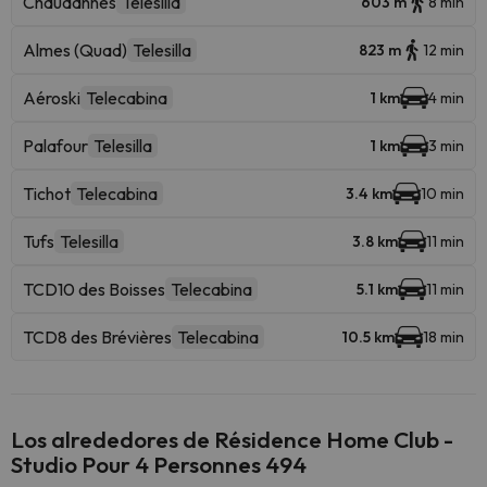
Chaudannes
Telesilla
603 m
8 min
Almes (Quad)
Telesilla
823 m
12 min
Aéroski
Telecabina
1 km
4 min
Palafour
Telesilla
1 km
3 min
Tichot
Telecabina
3.4 km
10 min
Tufs
Telesilla
3.8 km
11 min
TCD10 des Boisses
Telecabina
5.1 km
11 min
TCD8 des Brévières
Telecabina
10.5 km
18 min
Los alrededores de Résidence Home Club -
Studio Pour 4 Personnes 494