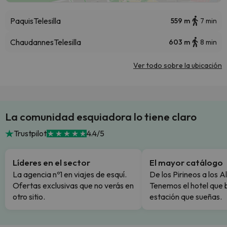
Paquis
Telesilla
559 m
7 min
Chaudannes
Telesilla
603 m
8 min
Ver todo sobre la ubicación
La comunidad esquiadora lo tiene claro
Trustpilot
4.4/5
Líderes en el sector
El mayor catálogo
La agencia nº1 en viajes de esquí.
De los Pirineos a los A
Ofertas exclusivas que no verás en
Tenemos el hotel que 
otro sitio.
estación que sueñas.