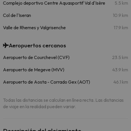
Complejo deportivo Centre Aquasportif Val d'Isère
5.5 km
Col de l'Iseran
10.9 km
Valle de Rhemes y Valgrisenche
17.9 km
Aeropuertos cercanos
Aeropuerto de Courchevel (CVF)
23.5 km
Aeropuerto de Megeve (MVV)
43.9 km
Aeropuerto de Aosta - Corrado Gex (AOT)
46.1 km
Todas las distancias se calculan en línea recta. Las distancias
de viaje en la realidad pueden variar.
Descripción del alojamiento