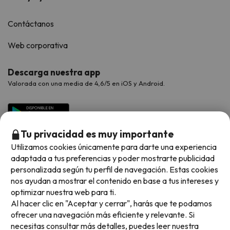
Contáctanos
Web corporativa
Descarga nuestra app
Valorada con una media de 4,6/5 en iOS y Android.
Tu privacidad es muy importante
Utilizamos cookies únicamente para darte una experiencia
adaptada a tus preferencias y poder mostrarte publicidad
personalizada según tu perfil de navegación. Estas cookies
nos ayudan a mostrar el contenido en base a tus intereses y
optimizar nuestra web para ti.
Métodos de pago disponibles
Al hacer clic en "Aceptar y cerrar", harás que te podamos
ofrecer una navegación más eficiente y relevante. Si
necesitas consultar más detalles, puedes leer nuestra