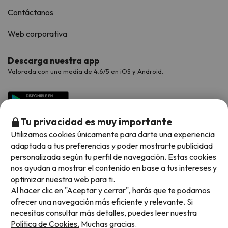
Contáctanos
Web corporativa
Descarga nuestra app
Valorada con una media de 4,6/5 en iOS y Android.
Tu privacidad es muy importante
Utilizamos cookies únicamente para darte una experiencia
adaptada a tus preferencias y poder mostrarte publicidad
personalizada según tu perfil de navegación. Estas cookies
nos ayudan a mostrar el contenido en base a tus intereses y
optimizar nuestra web para ti.
Métodos de pago disponibles
Al hacer clic en "Aceptar y cerrar", harás que te podamos
ofrecer una navegación más eficiente y relevante. Si
necesitas consultar más detalles, puedes leer nuestra
Política de Cookies.
Muchas gracias.