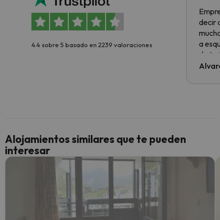
Empre
decir
muchas
a esqu
4.4 sobre 5 basado en 2239 valoraciones
de tod
al cli
Alvar
he ten
culpa 
inmobi
y un t
cancel
cance
Alojamientos similares que te pueden
perfe
interesar
diner
Recom
vacaci
esquia
extra
yo.