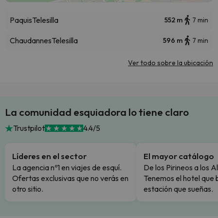
Paquis
Telesilla
552 m
7 min
Chaudannes
Telesilla
596 m
7 min
Ver todo sobre la ubicación
La comunidad esquiadora lo tiene claro
Trustpilot
4.4/5
Líderes en el sector
El mayor catálogo
La agencia nº1 en viajes de esquí.
De los Pirineos a los A
Ofertas exclusivas que no verás en
Tenemos el hotel que 
otro sitio.
estación que sueñas.