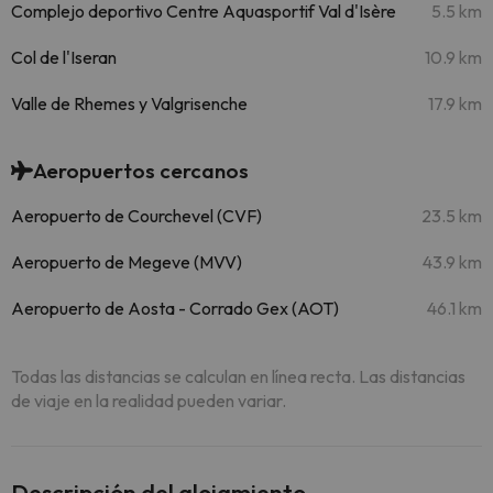
Complejo deportivo Centre Aquasportif Val d'Isère
5.5 km
Col de l'Iseran
10.9 km
Valle de Rhemes y Valgrisenche
17.9 km
Aeropuertos cercanos
Aeropuerto de Courchevel (CVF)
23.5 km
Aeropuerto de Megeve (MVV)
43.9 km
Aeropuerto de Aosta - Corrado Gex (AOT)
46.1 km
Todas las distancias se calculan en línea recta. Las distancias
de viaje en la realidad pueden variar.
Descripción del alojamiento