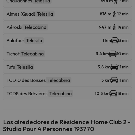
Chaudannes
Telesilla
596 m
7 min
Almes (Quad)
Telesilla
816 m
12 min
Aéroski
Telecabina
947 m
14 min
Palafour
Telesilla
1 km
3 min
Tichot
Telecabina
3.4 km
10 min
Tufs
Telesilla
3.8 km
11 min
TCD10 des Boisses
Telecabina
5 km
11 min
TCD8 des Brévières
Telecabina
10.5 km
18 min
Los alrededores de Résidence Home Club 2 -
Studio Pour 4 Personnes 193770