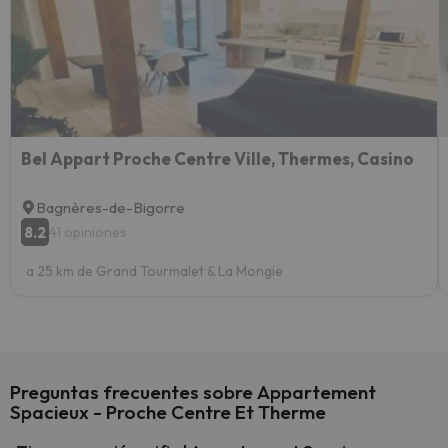
vacaci
esquia
extra
yo.
Bel Appart Proche Centre Ville, Thermes, Casino
Bagnères-de-Bigorre
8.2
41 opiniones
a 25 km de Grand Tourmalet & La Mongie
Preguntas frecuentes sobre Appartement
Spacieux - Proche Centre Et Therme