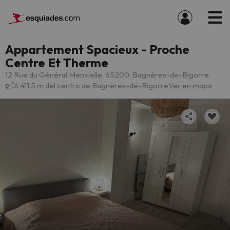
Appartement Spacieux - Proche
Centre Et Therme
12 Rue du Général Menvielle, 65200, Bagnères-de-Bigorre
A 411.5 m del centro de Bagnères-de-Bigorre
Ver en mapa