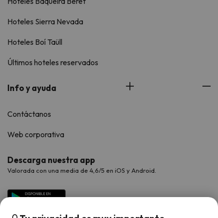
Hoteles Baqueira Beret
Hoteles Sierra Nevada
Hoteles Boí Taüll
Últimos hoteles reservados
Info y ayuda
Contáctanos
Web corporativa
Descarga nuestra app
Valorada con una media de 4,6/5 en iOS y Android.