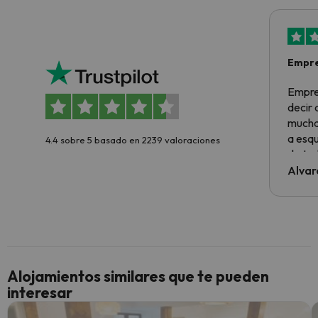
Empre
Empre
decir
muchas
a esqu
4.4 sobre 5 basado en 2239 valoraciones
de tod
al cli
Alvar
he ten
culpa 
inmobi
y un t
cancel
cance
Alojamientos similares que te pueden
perfe
interesar
diner
Recom