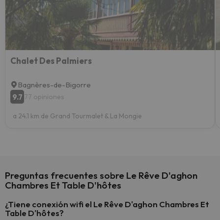
extra
yo.
Chalet Des Palmiers
Bagnères-de-Bigorre
9.7
77 opiniones
a 24.1 km de Grand Tourmalet & La Mongie
Preguntas frecuentes sobre Le Rêve D'aghon
Chambres Et Table D'hôtes
¿Tiene conexión wifi el Le Rêve D'aghon Chambres Et
Table D'hôtes?