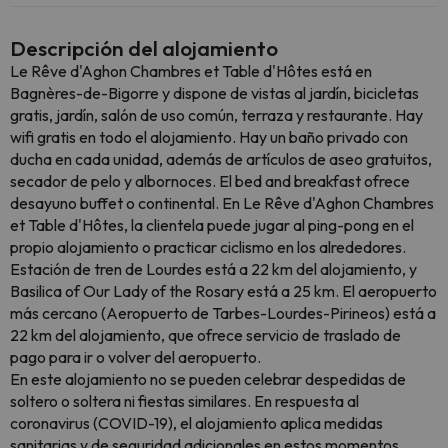
Descripción del alojamiento
Le Rêve d'Aghon Chambres et Table d'Hôtes está en
Bagnères-de-Bigorre y dispone de vistas al jardín, bicicletas
gratis, jardín, salón de uso común, terraza y restaurante. Hay
wifi gratis en todo el alojamiento. Hay un baño privado con
ducha en cada unidad, además de artículos de aseo gratuitos,
secador de pelo y albornoces. El bed and breakfast ofrece
desayuno buffet o continental. En Le Rêve d'Aghon Chambres
et Table d'Hôtes, la clientela puede jugar al ping-pong en el
propio alojamiento o practicar ciclismo en los alrededores.
Estación de tren de Lourdes está a 22 km del alojamiento, y
Basilica of Our Lady of the Rosary está a 25 km. El aeropuerto
más cercano (Aeropuerto de Tarbes-Lourdes-Pirineos) está a
22 km del alojamiento, que ofrece servicio de traslado de
pago para ir o volver del aeropuerto.
En este alojamiento no se pueden celebrar despedidas de
soltero o soltera ni fiestas similares. En respuesta al
coronavirus (COVID-19), el alojamiento aplica medidas
sanitarias y de seguridad adicionales en estos momentos.