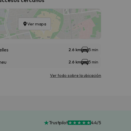
Ver mapa
elles
2.6 km
5 min
meu
2.6 km
5 min
Ver todo sobre la ubicación
Trustpilot
4.4/5