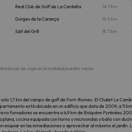
m
Real Club de Golf de La Cerdaña
14.7 km
m
Gorges de la Carança
15.5 km
m
Salt del Grill
18.7 km
 distancias de viaje en la realidad pueden variar.
solo 1,7 km del campo de golf de Font-Romeu. El Chalet Le Cambre
apartamento está ubicado en un edificio que data de 2009, a 11 km 
ra no fumadores se encuentra a 4,9 km de Bolquère Pyrénées 2000.
lla plana, cocina equipada con horno y microondas y baño con duc
n esquiar en las inmediaciones o aprovechar al máximo el jardín. 
 Andorra-La Seu d'Urgell, ubicado a 69 km.