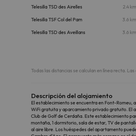
Telesilla TSD des Airelles
2.4 k
Telesilla TSF Col del Pam
3.6 k
Telesilla TSD des Aveillans
3.6 k
Todas las distancias se calculan en línea recta. Las
Descripción del alojamiento
El establecimiento se encuentra en Font-Romeu, a 
WiFi gratuita y aparcamiento privado gratuito. El 
Club de Golf de Cerdaña. Este establecimiento pa
montaña, 1 dormitorio, sala de estar, TV de panta
al aire libre. Los huéspedes del apartamento puede
Cambre d'Aze. El aeropuerto más cercano es el de