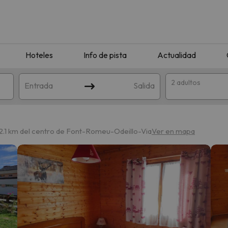
Hoteles
Info de pista
Actualidad
2 adultos
Entrada
Salida
2.1 km del centro de Font-Romeu-Odeillo-Via
Ver en mapa
que coincida con tu búsqueda. Prueba a modificar el destino.