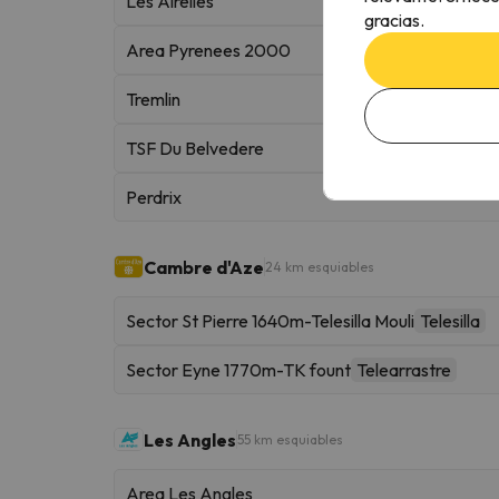
Les Airelles
gracias.
Area Pyrenees 2000
Tremlin
TSF Du Belvedere
Perdrix
Cambre d'Aze
24 km esquiables
Sector St Pierre 1640m-Telesilla Mouli
Telesilla
Sector Eyne 1770m-TK fount
Telearrastre
Les Angles
55 km esquiables
Area Les Angles