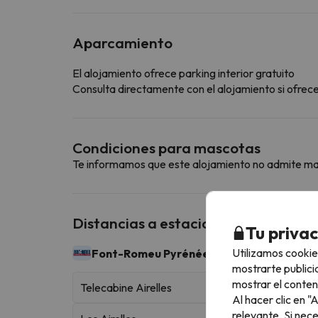
Aparcamiento
El alojamiento ofrece parking interior gratuito
Consulta directamente con el alojamiento si ofrecen
Condiciones para mascotas
Te informamos que este alojamiento no admite m
Distancias a estaciones de esquí ce
Tu priva
Utilizamos cookie
Font-Romeu Pyrénées 2000
43 km esquiables
mostrarte publici
mostrar el conten
Telecabine Airelles
Al hacer clic en 
relevante. Si nec