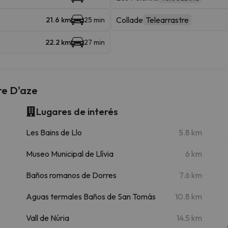
Collade
Telearrastre
21.6 km
25 min
22.2 km
27 min
re D'aze
Lugares de interés
m
Les Bains de Llo
5.8 km
m
Museo Municipal de Llívia
6 km
m
Baños romanos de Dorres
7.6 km
m
Aguas termales Baños de San Tomás
10.8 km
m
Vall de Núria
14.5 km