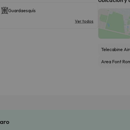
Guardaesquís
Ver todos
Telecabine Air
Area Font Ro
laro