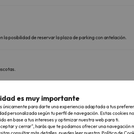
 la posibilidad de reservar la plaza de parking con antelación.
ascotas.
rcanas
cidad es muy importante
s únicamente para darte una experiencia adaptada a tus prefere
dad personalizada según tu perfil de navegación. Estas cookies n
ido en base a tus intereses y optimizar nuestra web para ti.
Area Font Romeu
2.6 km
5 min
"Aceptar y cerrar", harás que te podamos ofrecer una navegación m
esitas consultar más detalles, puedes leer nuestra
Política de Cook