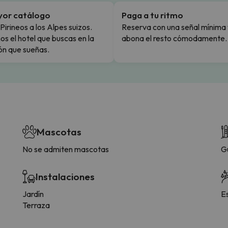
yor catálogo
Paga a tu ritmo
Pirineos a los Alpes suizos.
Reserva con una señal mínima 
s el hotel que buscas en la
abona el resto cómodamente.
ón que sueñas.
Mascotas
No se admiten mascotas
G
Instalaciones
Jardín
E
Terraza