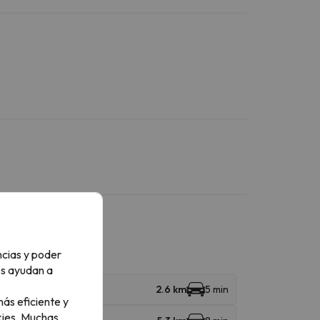
ncias y poder
os ayudan a
2.6 km
5 min
ás eficiente y
ies.
Muchas