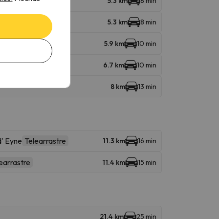
5.3 km
8 min
5.3 km
8 min
5.9 km
10 min
6.7 km
10 min
8 km
13 min
' Eyne
Telearrastre
11.3 km
16 min
earrastre
11.4 km
15 min
21.4 km
25 min