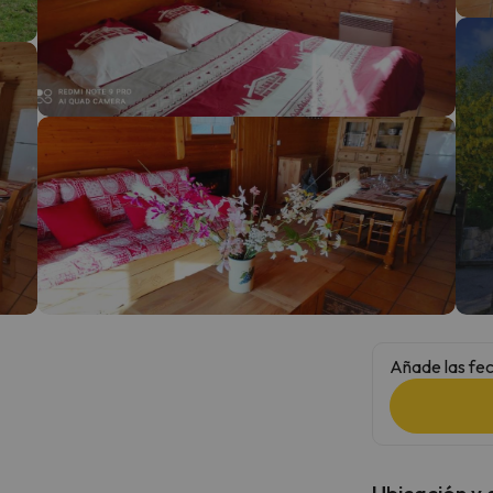
 el norte. En cuanto encuentre su brújula vuelve.
Añade las fec
Ubicación y