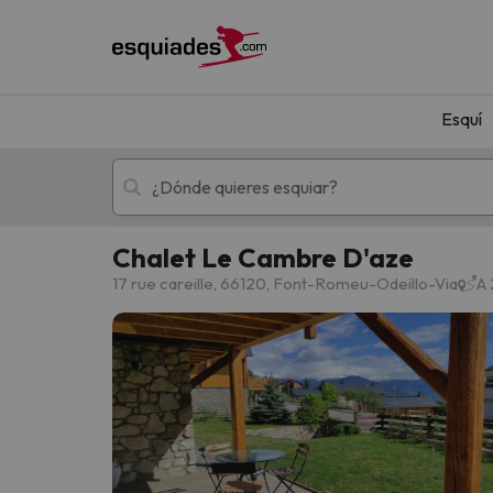
Esquí
Chalet Le Cambre D'aze
Esquí
Escapadas
17 rue careille, 66120, Font-Romeu-Odeillo-Via
A 
¡Vaya! No hemos encontrado ningún resultado 