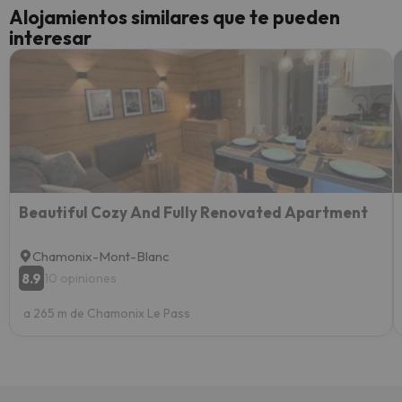
cance
Alojamientos similares que te pueden
perfe
interesar
diner
Recom
vacaci
esquia
extra
yo.
Beautiful Cozy And Fully Renovated Apartment
Chamonix-Mont-Blanc
8.9
10 opiniones
a 265 m de Chamonix Le Pass