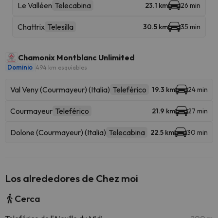
Le Valléen
Telecabina
23.1 km
26 min
Chattrix
Telesilla
30.5 km
35 min
Chamonix Montblanc Unlimited
Dominio
494 km esquiables
Val Veny (Courmayeur) (Italia)
Teleférico
19.3 km
24 min
Courmayeur
Teleférico
21.9 km
27 min
Dolone (Courmayeur) (Italia)
Telecabina
22.5 km
30 min
Los alrededores de Chez moi
Cerca