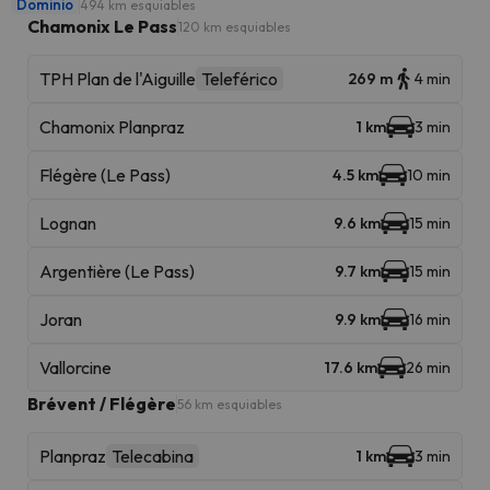
Dominio
494 km esquiables
Chamonix Le Pass
120 km esquiables
TPH Plan de l'Aiguille
Teleférico
269 m
4 min
Chamonix Planpraz
1 km
3 min
Flégère (Le Pass)
4.5 km
10 min
Lognan
9.6 km
15 min
Argentière (Le Pass)
9.7 km
15 min
Joran
9.9 km
16 min
Vallorcine
17.6 km
26 min
Brévent / Flégère
56 km esquiables
Planpraz
Telecabina
1 km
3 min