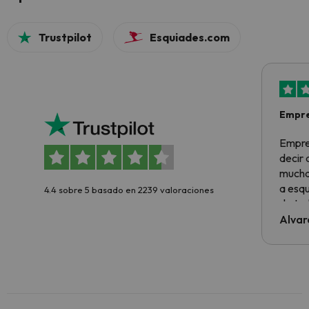
Trustpilot
Esquiades.com
Empre
Empre
decir
muchas
a esqu
4.4 sobre 5 basado en 2239 valoraciones
de tod
al cli
Alvar
he ten
culpa 
inmobi
y un t
cancel