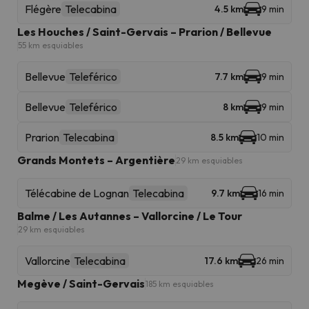
Flégère
Telecabina
4.5 km
9 min
Les Houches / Saint-Gervais – Prarion / Bellevue
55 km esquiables
Bellevue
Teleférico
7.7 km
9 min
Bellevue
Teleférico
8 km
9 min
Prarion
Telecabina
8.5 km
10 min
Grands Montets – Argentière
29 km esquiables
Télécabine de Lognan
Telecabina
9.7 km
16 min
Balme / Les Autannes – Vallorcine / Le Tour
29 km esquiables
Vallorcine
Telecabina
17.6 km
26 min
Megève / Saint-Gervais
185 km esquiables