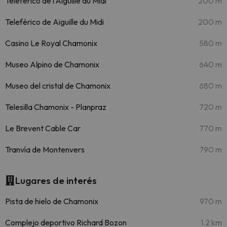
Teleférico de l'Aiguille du Midi
200 m
Teleférico de Aiguille du Midi
200 m
Casino Le Royal Chamonix
580 m
Museo Alpino de Chamonix
640 m
Museo del cristal de Chamonix
680 m
Telesilla Chamonix - Planpraz
720 m
Le Brevent Cable Car
770 m
Tranvía de Montenvers
790 m
Lugares de interés
Pista de hielo de Chamonix
970 m
Complejo deportivo Richard Bozon
1.2 km