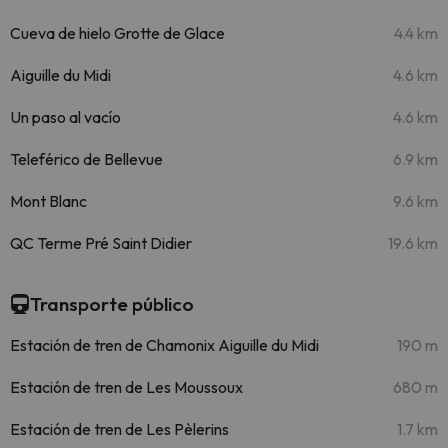
Cueva de hielo Grotte de Glace
4.4 km
Aiguille du Midi
4.6 km
Un paso al vacío
4.6 km
Teleférico de Bellevue
6.9 km
Mont Blanc
9.6 km
QC Terme Pré Saint Didier
19.6 km
Transporte público
Estación de tren de Chamonix Aiguille du Midi
190 m
Estación de tren de Les Moussoux
680 m
Estación de tren de Les Pèlerins
1.7 km