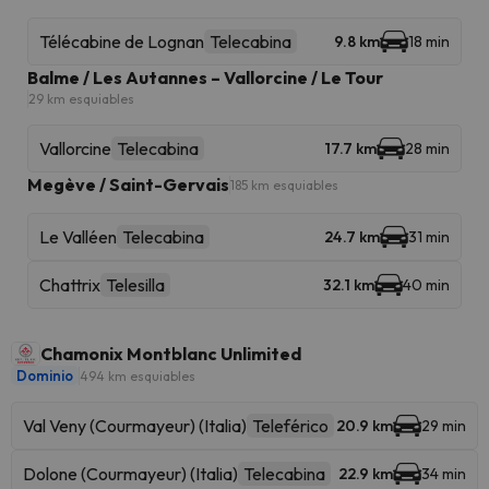
Télécabine de Lognan
Telecabina
9.8 km
18 min
Balme / Les Autannes – Vallorcine / Le Tour
29 km esquiables
Vallorcine
Telecabina
17.7 km
28 min
Megève / Saint-Gervais
185 km esquiables
Le Valléen
Telecabina
24.7 km
31 min
Chattrix
Telesilla
32.1 km
40 min
Chamonix Montblanc Unlimited
Dominio
494 km esquiables
Val Veny (Courmayeur) (Italia)
Teleférico
20.9 km
29 min
Dolone (Courmayeur) (Italia)
Telecabina
22.9 km
34 min