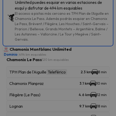
Unlimited puedes esquiar en varias estaciones de
esquí y disfrutar de 494 km esquiables
El acceso a pistas más cercano es TPH Plan de l'Aiguille en
Chamonix Le Pass. Además podrás esquiar en Chamonix
Le Pass, Brévent / Flégère, Les Houches / Saint-Gervais –
Prarion / Bellevue, Grands Montets – Argentière, Balme /
Les Autannes – Vallorcine / Le Tour y Megève / Saint-
Gervais.
Chamonix Montblanc Unlimited
Dominio
494 km esquiables
Chamonix Le Pass
120 km esquiables
TPH Plan de l'Aiguille
Teleférico
2.3 km
8 min
Chamonix Planpraz
3.1 km
10 min
Flégère (Le Pass)
4.6 km
12 min
Lognan
9.7 km
18 min