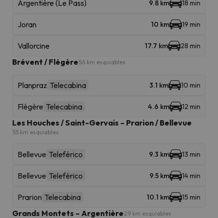
Argentière (Le Pass)
9.8 km
18 min
Joran
10 km
19 min
Vallorcine
17.7 km
28 min
Brévent / Flégère
56 km esquiables
Planpraz
Telecabina
3.1 km
10 min
Flégère
Telecabina
4.6 km
12 min
Les Houches / Saint-Gervais – Prarion / Bellevue
55 km esquiables
Bellevue
Teleférico
9.3 km
13 min
Bellevue
Teleférico
9.5 km
14 min
Prarion
Telecabina
10.1 km
15 min
Grands Montets – Argentière
29 km esquiables