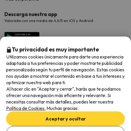
Descarga nuestra app
Valorada con una media de 4,6/5 en iOS y Android.
Tu privacidad es muy importante
Utilizamos cookies únicamente para darte una experiencia
adaptada a tus preferencias y poder mostrarte publicidad
personalizada según tu perfil de navegación. Estas cookies
nos ayudan a mostrar el contenido en base a tus intereses y
optimizar nuestra web para ti.
Métodos de pago disponibles
Al hacer clic en "Aceptar y cerrar", harás que te podamos
ofrecer una navegación más eficiente y relevante. Si
necesitas consultar más detalles, puedes leer nuestra
Política de Cookies.
Muchas gracias.
Condiciones generales
Aceptar y ocultar
Privacidad de datos
Añade las fechas para comprobar la disponibilidad