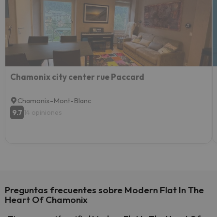
vacaci
esquia
extra
yo.
Chamonix city center rue Paccard
Chamonix-Mont-Blanc
9.7
14 opiniones
Preguntas frecuentes sobre Modern Flat In The
Heart Of Chamonix