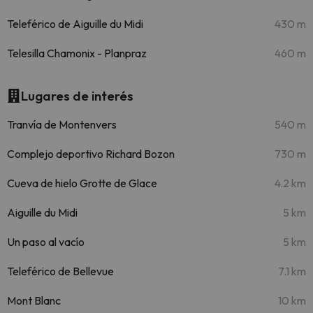
Teleférico de Aiguille du Midi
430 m
Telesilla Chamonix - Planpraz
460 m
Lugares de interés
Tranvía de Montenvers
540 m
Complejo deportivo Richard Bozon
730 m
Cueva de hielo Grotte de Glace
4.2 km
Aiguille du Midi
5 km
Un paso al vacío
5 km
Teleférico de Bellevue
7.1 km
Mont Blanc
10 km