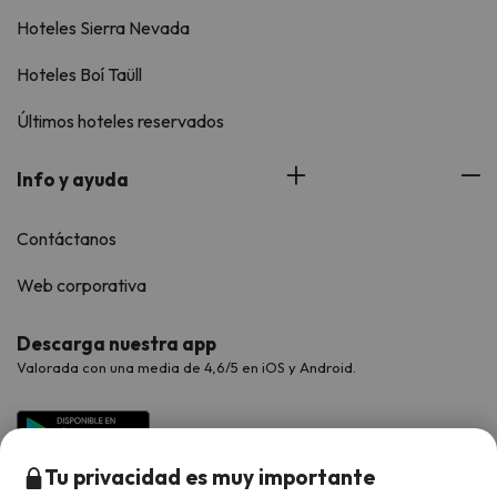
Hoteles Sierra Nevada
Hoteles Boí Taüll
Últimos hoteles reservados
Info y ayuda
Contáctanos
Web corporativa
Descarga nuestra app
Valorada con una media de 4,6/5 en iOS y Android.
Tu privacidad es muy importante