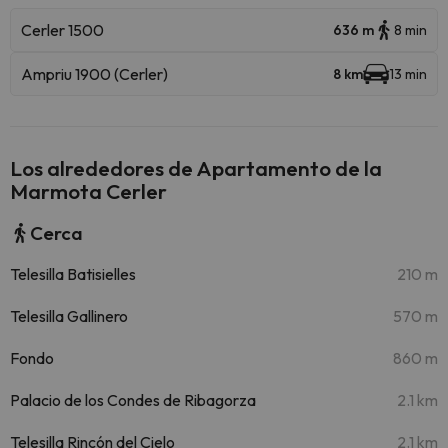
Cerler 1500
636 m
8 min
Ampriu 1900 (Cerler)
8 km
13 min
Los alrededores de Apartamento de la
Marmota Cerler
Cerca
Telesilla Batisielles
210 m
Telesilla Gallinero
570 m
Fondo
860 m
Palacio de los Condes de Ribagorza
2.1 km
Telesilla Rincón del Cielo
2.1 km