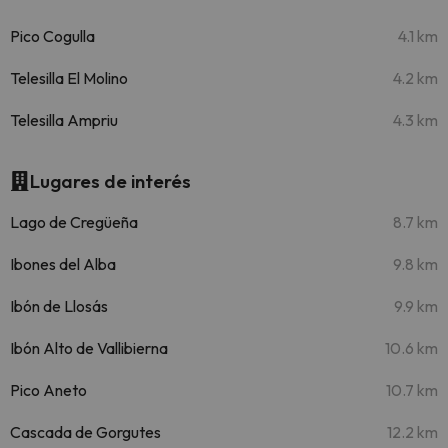
Pico Cogulla
4.1 km
Telesilla El Molino
4.2 km
Telesilla Ampriu
4.3 km
Lugares de interés
Lago de Cregüeña
8.7 km
Ibones del Alba
9.8 km
Ibón de Llosás
9.9 km
Ibón Alto de Vallibierna
10.6 km
Pico Aneto
10.7 km
Cascada de Gorgutes
12.2 km