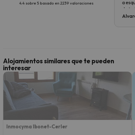
a esqu
4.4 sobre 5 basado en 2239 valoraciones
de tod
al cli
Alvar
he ten
culpa 
inmobi
y un t
cancel
cance
Alojamientos similares que te pueden
perfe
interesar
diner
Recom
vacaci
esquia
extra
yo.
Inmocyma Ibonet-Cerler