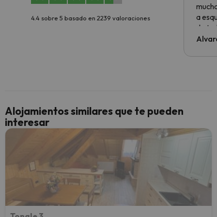
muchas
a esqu
4.4 sobre 5 basado en 2239 valoraciones
de tod
al cli
Alvar
he ten
culpa 
inmobi
y un t
cancel
cance
Alojamientos similares que te pueden
perfe
interesar
diner
Recom
vacaci
esquia
extra
yo.
Tonale 3