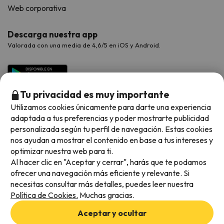
Web corporativa
Descarga nuestra app
Valorada con una media de 4,6/5 en iOS y Android.
Tu privacidad es muy importante
Utilizamos cookies únicamente para darte una experiencia
adaptada a tus preferencias y poder mostrarte publicidad
personalizada según tu perfil de navegación. Estas cookies
nos ayudan a mostrar el contenido en base a tus intereses y
optimizar nuestra web para ti.
Métodos de pago disponibles
Al hacer clic en "Aceptar y cerrar", harás que te podamos
ofrecer una navegación más eficiente y relevante. Si
necesitas consultar más detalles, puedes leer nuestra
Política de Cookies.
Muchas gracias.
Condiciones generales
Aceptar y ocultar
Privacidad de datos