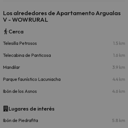
Los alrededores de Apartamento Argualas
V - WOWRURAL
Cerca
Telesilla Petrosos
1.5 km
Telecabina de Panticosa
1.6 km
Mandilar
3.9 km
Parque faunístico Lacuniacha
4.4 km
Ibón de los Asnos
4.6 km
Lugares de interés
Ibón de Piedrafita
5.8 km