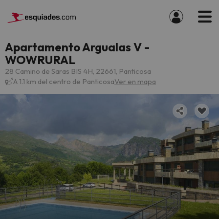
Apartamento Argualas V -
WOWRURAL
28 Camino de Saras BIS 4H, 22661, Panticosa
A 1.1 km del centro de Panticosa
Ver en mapa