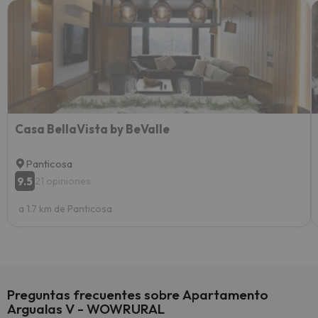
Recom
vacaci
esquia
extra
yo.
Casa BellaVista by BeValle
Panticosa
9.5
21 opiniones
a 1.7 km de Panticosa
Preguntas frecuentes sobre Apartamento
Argualas V - WOWRURAL