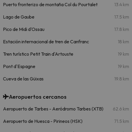
Puerto fronterizo de montaña Col du Pourtalet
13.4 km
Lago de Gaube
17.5 km
Pico de Midi d'Ossau
17.8 km
Estación internacional de tren de Canfranc
18 km
Tren turístico Petit Train d'Artouste
19 km
Pont d'Espagne
19 km
Cueva de las Güixas
19.8 km
Aeropuertos cercanos
Aeropuerto de Tarbes - Aeródromo Tarbes (XTB)
62.6 km
Aeropuerto de Huesca - Pirineos (HSK)
71.5 km