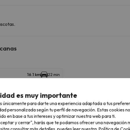
ascotas.
rcanas
16.1 km
22 min
cidad es muy importante
s únicamente para darte una experiencia adaptada a tus prefere
Baqueira Beret
21.9 km
24 min
dad personalizada según tu perfil de navegación. Estas cookies n
ido en base a tus intereses y optimizar nuestra web para ti.
39.4 km
46 min
"Aceptar y cerrar", harás que te podamos ofrecer una navegación m
esitas consultar más detalles, puedes leer nuestra
Política de Cook