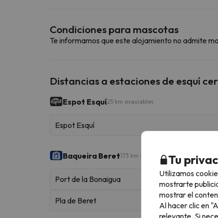
Condiciones para mascotas
Te informamos que este alojamiento no admite m
Distancias a estaciones de esquí ce
Espot Esquí
25 km esquiables
Espot Esquí
Baqueira Beret
173 km esquiables
Tu priva
Utilizamos cookie
Port de la Bonaigua
mostrarte publici
mostrar el conten
Pla de Beret
Al hacer clic en 
relevante. Si nec