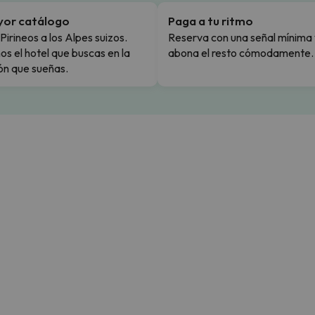
yor catálogo
Paga a tu ritmo
Pirineos a los Alpes suizos.
Reserva con una señal mínima 
s el hotel que buscas en la
abona el resto cómodamente.
ón que sueñas.