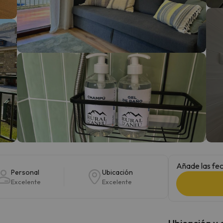
 el norte. En cuanto encuentre su brújula vuelve.
Añade las fec
Personal
Ubicación
Excelente
Excelente
Ubicación y