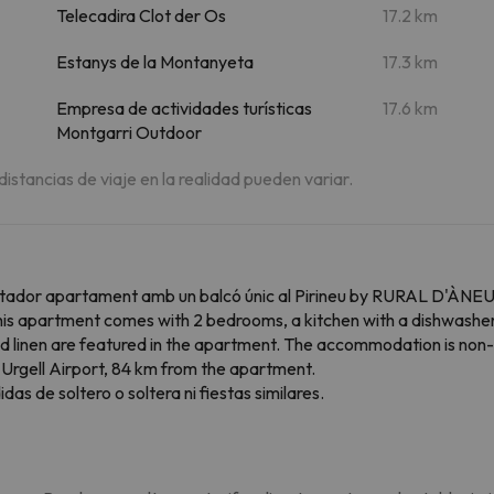
Telecadira Clot der Os
17.2 km
Estanys de la Montanyeta
17.3 km
Empresa de actividades turísticas
17.6 km
Montgarri Outdoor
 distancias de viaje en la realidad pueden variar.
cantador apartament amb un balcó únic al Pirineu by RURAL D'ÀNEU
This apartment comes with 2 bedrooms, a kitchen with a dishwasher
 linen are featured in the apartment. The accommodation is non-s
'Urgell Airport, 84 km from the apartment.
s de soltero o soltera ni fiestas similares.