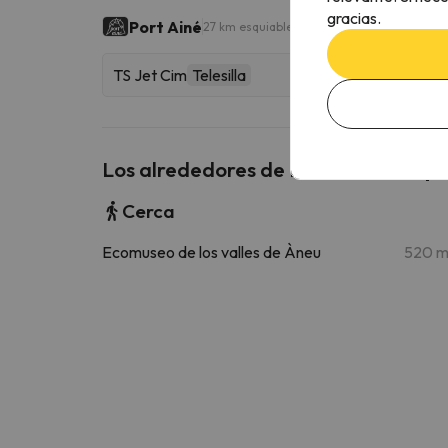
gracias.
Port Ainé
27 km esquiables
TS Jet Cim
Telesilla
Los alrededores de Encantador Apar
Cerca
Ecomuseo de los valles de Àneu
520 