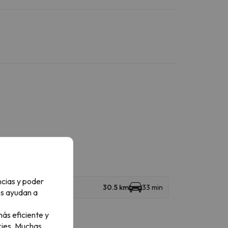
ncias y poder
30.5 km
33 min
os ayudan a
ás eficiente y
ies.
Muchas