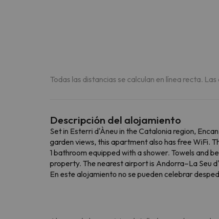
Todas las distancias se calculan en línea recta. Las
Descripción del alojamiento
Set in Esterri d'Àneu in the Catalonia region, En
garden views, this apartment also has free WiFi. 
1 bathroom equipped with a shower. Towels and bed
property. The nearest airport is Andorra–La Seu d
En este alojamiento no se pueden celebrar despedida