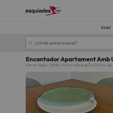
Esquí
Encantador Apartament Amb Un 
Esquí
Escapadas
Carrer Major, 25580, Esterri d'Àneu
A 424.3 m del 
¡Vaya! No hemos encontrado ningún resultado 