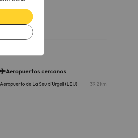
 D'Àneu
Aeropuertos cercanos
Aeropuerto de La Seu d'Urgell (LEU)
39.2 km