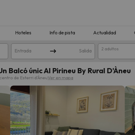
Hoteles
Info de pista
Actualidad
2 adultos
Entrada
Salida
Balcó únic Al Pirineu By Rural D'Àneu
centro de Esterri d'Àneu
Ver en mapa
que coincida con tu búsqueda. Prueba a modificar el destino.