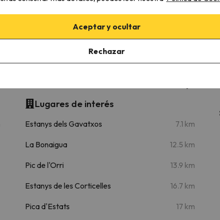
Aceptar y ocultar
40.3 km
42 min
Rechazar
tament Amb Un Balcó únic Al Pirineu By Rural
Lugares de interés
m
Estanys dels Gavatxos
7.1 km
La Bonaigua
12.5 km
Pic de l'Orri
13.9 km
Estanys de les Corticelles
16.7 km
Pica d'Estats
17 km