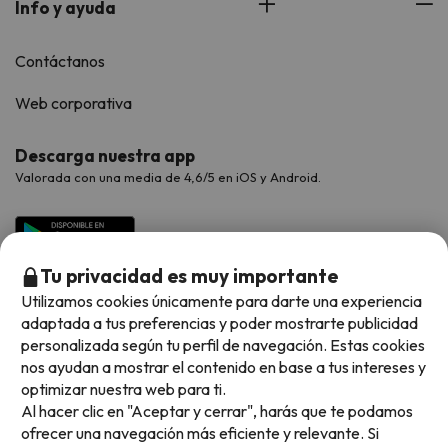
Info y ayuda
Contáctanos
Web corporativa
Descarga nuestra app
Valorada con una media de 4,6/5 en iOS y Android.
Tu privacidad es muy importante
Utilizamos cookies únicamente para darte una experiencia
adaptada a tus preferencias y poder mostrarte publicidad
personalizada según tu perfil de navegación. Estas cookies
nos ayudan a mostrar el contenido en base a tus intereses y
optimizar nuestra web para ti.
Métodos de pago disponibles
Al hacer clic en "Aceptar y cerrar", harás que te podamos
ofrecer una navegación más eficiente y relevante. Si