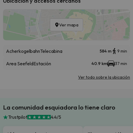
Ubicación y accesos cercanos
Ver mapa
Acherkogelbahn
Telecabina
584 m
9 min
Area Seefeld
Estación
40.9 km
37 min
Ver todo sobre la ubicación
La comunidad esquiadora lo tiene claro
Trustpilot
4.4/5