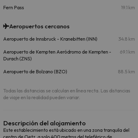
Fern Pass
19.1 km
Aeropuertos cercanos
Aeropuerto de Innsbruck - Kranebitten (INN)
34.8 km
Aeropuerto de Kempten Aeródromo de Kempten -
69.1 km
Durach (ZNS)
Aeropuerto de Bolzano (BZO)
88.5 km
Todas las distancias se calculan en línea recta. Las distancias
de viaje en la realidad pueden variar.
Descripción del alojamiento
Este establecimiento está ubicado en una zona tranquila del
centro de Oetz, a solo 400 metros del teleférico de