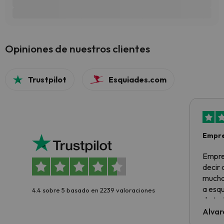
Opiniones de nuestros clientes
Trustpilot
Esquiades.com
Empre
Empre
decir
muchas
a esqu
4.4 sobre 5 basado en 2239 valoraciones
de tod
al cli
Alvar
he ten