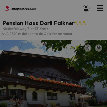
Pension Haus Dorli Falkner
Niederfeldweg 7, 6433, Oetz
A 282.1 m del centro de Oetz
Ver en mapa