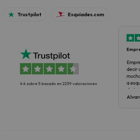
Trustpilot
Esquiades.com
Empre
Empre
decir
muchas
a esqu
4.4 sobre 5 basado en 2239 valoraciones
de tod
al cli
Alvar
he ten
culpa 
inmobi
y un t
cancel
cance