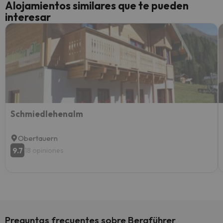
Alojamientos similares que te pueden
perfe
interesar
diner
Recom
vacaci
esquia
extra
yo.
Schmiedlehenalm
Obertauern
9.7
18 opiniones
Preguntas frecuentes sobre Bergführer