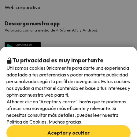
Web corporativa
Descarga nuestra app
Valorada con una media de 4,6/5 en iOS y Android.
Tu privacidad es muy importante
Utilizamos cookies únicamente para darte una experiencia
adaptada a tus preferencias y poder mostrarte publicidad
personalizada según tu perfil de navegación. Estas cookies
nos ayudan a mostrar el contenido en base a tus intereses y
optimizar nuestra web para ti.
Métodos de pago disponibles
Al hacer clic en "Aceptar y cerrar", harás que te podamos
ofrecer una navegación más eficiente y relevante. Si
necesitas consultar más detalles, puedes leer nuestra
Política de Cookies.
Muchas gracias.
Condiciones generales
Aceptar y ocultar