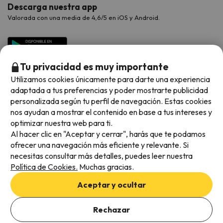
Descarga nuestra app
Valorada con una media de 4,6/5 en iOS y Android.
Tu privacidad es muy importante
Utilizamos cookies únicamente para darte una experiencia
adaptada a tus preferencias y poder mostrarte publicidad
personalizada según tu perfil de navegación. Estas cookies
nos ayudan a mostrar el contenido en base a tus intereses y
optimizar nuestra web para ti.
Métodos de pago disponibles
Al hacer clic en "Aceptar y cerrar", harás que te podamos
ofrecer una navegación más eficiente y relevante. Si
necesitas consultar más detalles, puedes leer nuestra
Política de Cookies.
Muchas gracias.
Condiciones generales
Aceptar y ocultar
Privacidad de datos
Añade las fechas para comprobar la disponibilidad
Política de cookies
Rechazar
Añadir fechas