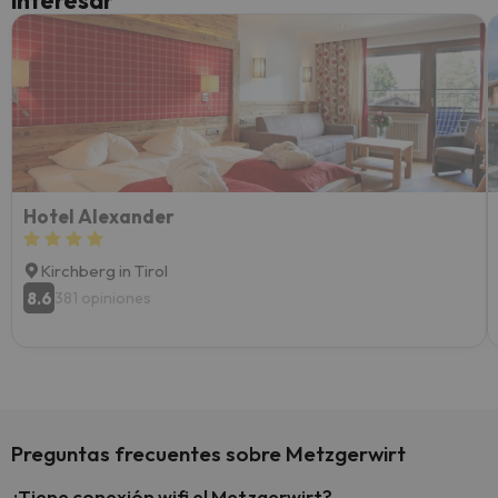
interesar
diner
Recom
vacaci
esquia
extra
yo.
Hotel Alexander
Kirchberg in Tirol
8.6
381 opiniones
Preguntas frecuentes sobre Metzgerwirt
¿Tiene conexión wifi el Metzgerwirt?