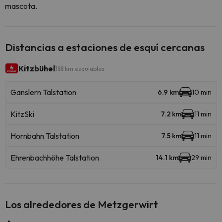
mascota.
Distancias a estaciones de esquí cercanas
Kitzbühel
188 km esquiables
Ganslern Talstation
6.9 km
10 min
KitzSki
7.2 km
11 min
Hornbahn Talstation
7.5 km
11 min
Ehrenbachhöhe Talstation
14.1 km
29 min
Los alrededores de Metzgerwirt