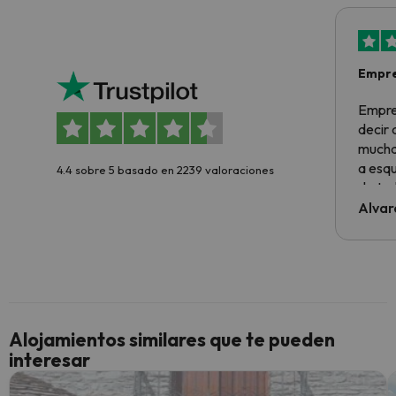
Empre
Empre
decir
muchas
a esqu
4.4 sobre 5 basado en 2239 valoraciones
de tod
al cli
Alvar
he ten
culpa 
inmobi
y un t
cancel
cance
Alojamientos similares que te pueden
perfe
interesar
diner
Recom