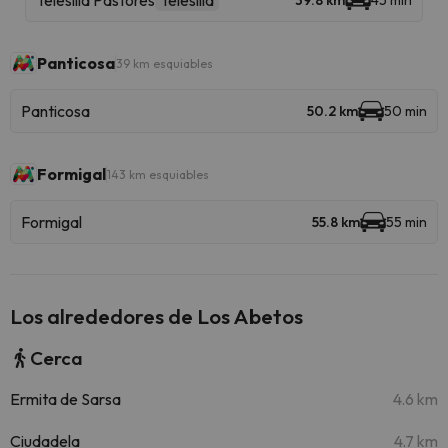
Telesilla Pastores
Telesilla
39.8 km
45 min
Panticosa
39 km esquiables
Panticosa
50.2 km
50 min
Formigal
143 km esquiables
Formigal
55.8 km
55 min
Los alrededores de Los Abetos
Cerca
Ermita de Sarsa
4.6 km
Ciudadela
4.7 km