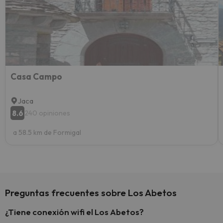
vacaci
esquia
extra
yo.
Casa Campo
Jaca
8.6
240 opiniones
a 58.5 km de Formigal
Preguntas frecuentes sobre Los Abetos
¿Tiene conexión wifi el Los Abetos?