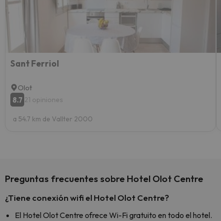
esquia
extra
yo.
Sant Ferriol
Olot
8.7
21 opiniones
a 54.7 km de Vallter 2000
Preguntas frecuentes sobre Hotel Olot Centre
¿Tiene conexión wifi el Hotel Olot Centre?
El Hotel Olot Centre ofrece Wi-Fi gratuito en todo el hotel.