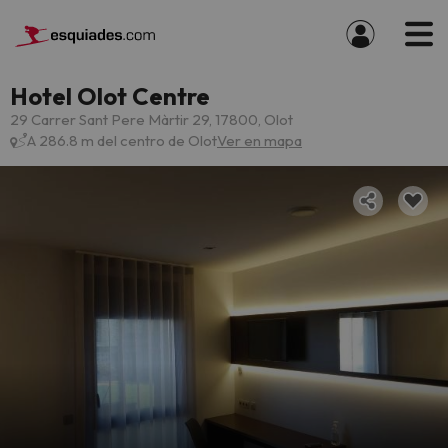
Hotel Olot Centre
29 Carrer Sant Pere Màrtir 29, 17800, Olot
A 286.8 m del centro de Olot
Ver en mapa