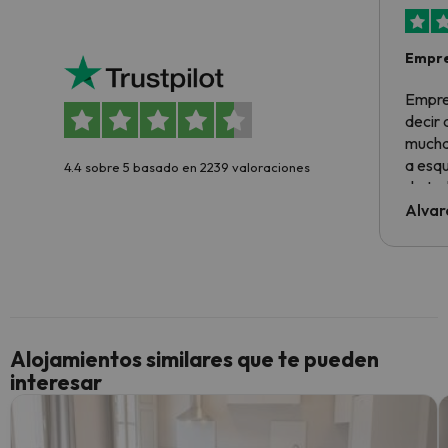
Empre
Empre
decir
muchas
a esqu
4.4 sobre 5 basado en 2239 valoraciones
de tod
al cli
Alvar
he ten
culpa 
inmobi
y un t
cancel
cance
Alojamientos similares que te pueden
perfe
interesar
diner
Recom
vacaci