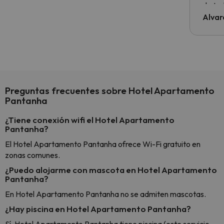
de tod
al cli
Alvar
he ten
culpa 
inmobi
y un t
cancel
cance
Preguntas frecuentes sobre Hotel Apartamento
perfe
Pantanha
diner
Recom
¿Tiene conexión wifi el Hotel Apartamento
vacaci
Pantanha?
esquia
El Hotel Apartamento Pantanha ofrece Wi-Fi gratuito en
extra
zonas comunes.
yo.
¿Puedo alojarme con mascota en Hotel Apartamento
Pantanha?
En Hotel Apartamento Pantanha no se admiten mascotas.
¿Hay piscina en Hotel Apartamento Pantanha?