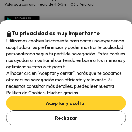
Valorada con una media de 4,6/5 en iOS y Android.
Tu privacidad es muy importante
Utilizamos cookies únicamente para darte una experiencia
adaptada a tus preferencias y poder mostrarte publicidad
personalizada según tu perfil de navegación. Estas cookies
nos ayudan a mostrar el contenido en base a tus intereses y
optimizar nuestra web para ti.
Métodos de pago disponibles
Al hacer clic en "Aceptar y cerrar", harás que te podamos
ofrecer una navegación más eficiente y relevante. Si
necesitas consultar más detalles, puedes leer nuestra
Política de Cookies.
Muchas gracias.
Condiciones generales
Aceptar y ocultar
Privacidad de datos
Añade las fechas para comprobar la disponibilidad
Política de cookies
Rechazar
Añadir fechas
Viajes para ti S.L.U. Copyright © Esquiades.com 2002-2026