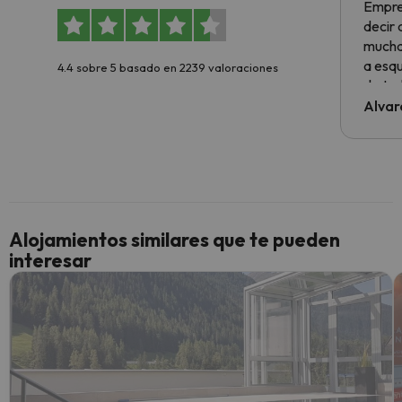
Empre
decir
muchas
a esqu
4.4 sobre 5 basado en 2239 valoraciones
de tod
al cli
Alvar
he ten
culpa 
inmobi
y un t
cancel
cance
Alojamientos similares que te pueden
perfe
interesar
diner
Recom
vacaci
esquia
extra
yo.