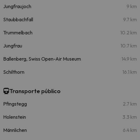
Jungfraujoch
9 km
Staubbachfall
9.7 km
Trummelbach
10.2 km
Jungfrau
10.7 km
Ballenberg, Swiss Open-Air Museum
14.9 km
Schilthorn
16.1 km
Transporte público
Pfingstegg
2.7 km
Holenstein
3.3 km
Männlichen
6.4 km