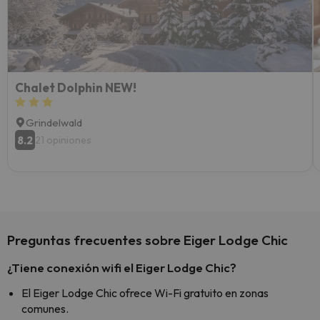
extra
yo.
Chalet Dolphin NEW!
Grindelwald
8.2
21 opiniones
Preguntas frecuentes sobre Eiger Lodge Chic
¿Tiene conexión wifi el Eiger Lodge Chic?
El Eiger Lodge Chic ofrece Wi-Fi gratuito en zonas
comunes.