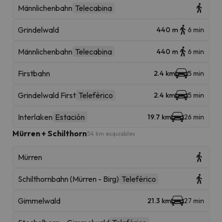
Männlichenbahn
Telecabina
Grindelwald
440 m
6 min
Männlichenbahn
Telecabina
440 m
6 min
Firstbahn
2.4 km
5 min
Grindelwald First
Teleférico
2.4 km
5 min
Interlaken
Estación
19.7 km
26 min
Mürren + Schilthorn
54 km esquiables
Mürren
Schilthornbahn (Mürren - Birg)
Teleférico
Gimmelwald
21.3 km
27 min