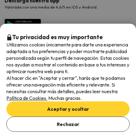
Descarga nuestra app
Valorada con una media de 4,6/5 en iOS y Android.
Tu privacidad es muy importante
Utilizamos cookies únicamente para darte una experiencia
adaptada a tus preferencias y poder mostrarte publicidad
personalizada según tu perfil de navegación. Estas cookies
nos ayudan a mostrar el contenido en base a tus intereses y
optimizar nuestra web para ti.
Métodos de pago disponibles
Al hacer clic en "Aceptar y cerrar", harás que te podamos
ofrecer una navegación más eficiente y relevante. Si
necesitas consultar más detalles, puedes leer nuestra
Política de Cookies.
Muchas gracias.
Condiciones generales
Aceptar y ocultar
Privacidad de datos
Añade las fechas para comprobar la disponibilidad
Política de cookies
Rechazar
Añadir fechas
Viajes para ti S.L.U. Copyright © Esquiades.com 2002-2026