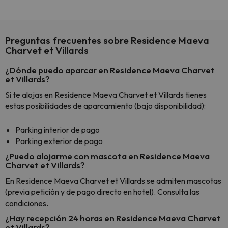
y un t
cancel
cance
Preguntas frecuentes sobre Residence Maeva
perfe
Charvet et Villards
diner
Recom
¿Dónde puedo aparcar en Residence Maeva Charvet
vacaci
et Villards?
esquia
Si te alojas en Residence Maeva Charvet et Villards tienes
extra
estas posibilidades de aparcamiento (bajo disponibilidad):
yo.
Parking interior de pago
Parking exterior de pago
¿Puedo alojarme con mascota en Residence Maeva
Charvet et Villards?
En Residence Maeva Charvet et Villards se admiten mascotas
(previa petición y de pago directo en hotel). Consulta las
condiciones.
¿Hay recepción 24 horas en Residence Maeva Charvet
et Villards?