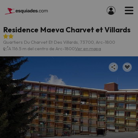
Residence Maeva Charvet et Villards
Quartiers Du Charvet Et Des Villards, 73700, Arc-1800
A 116.5 m del centro de Arc-1800
Ver en mapa