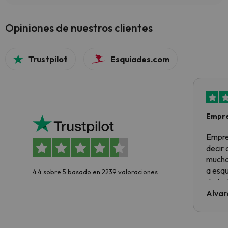
Opiniones de nuestros clientes
Trustpilot
Esquiades.com
Empre
Empre
decir
muchas
a esqu
4.4 sobre 5 basado en 2239 valoraciones
de tod
al cli
Alvar
he ten
culpa 
inmobi