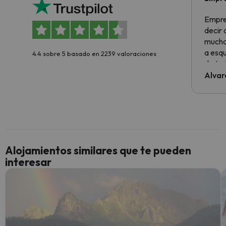
Empre
decir
muchas
a esqu
4.4 sobre 5 basado en 2239 valoraciones
de tod
al cli
Alvar
he ten
culpa 
inmobi
y un t
cancel
cance
Alojamientos similares que te pueden
perfe
interesar
diner
Recom
vacaci
esquia
extra
yo.