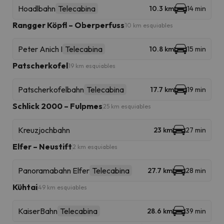
Hoadlbahn
Telecabina
10.3 km
14 min
Rangger Köpfl – Oberperfuss
10 km esquiables
Peter Anich I
Telecabina
10.8 km
15 min
Patscherkofel
19 km esquiables
Patscherkofelbahn
Telecabina
17.7 km
19 min
Schlick 2000 – Fulpmes
25 km esquiables
Kreuzjochbahn
23 km
27 min
Elfer – Neustift
2 km esquiables
Panoramabahn Elfer
Telecabina
27.7 km
28 min
Kühtai
49 km esquiables
KaiserBahn
Telecabina
28.6 km
39 min