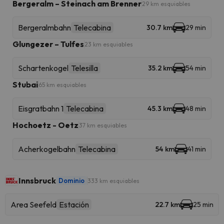
Bergeralm – Steinach am Brenner
29 km esquiables
Bergeralmbahn
Telecabina
30.7 km
29 min
Glungezer – Tulfes
23 km esquiables
Schartenkogel
Telesilla
35.2 km
54 min
Stubai
65 km esquiables
Eisgratbahn 1
Telecabina
45.3 km
48 min
Hochoetz - Oetz
37 km esquiables
Acherkogelbahn
Telecabina
54 km
41 min
Innsbruck
Dominio
333 km esquiables
Area Seefeld
Estación
22.7 km
25 min