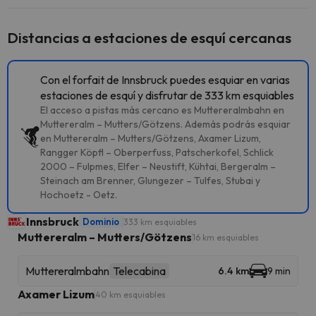
Distancias a estaciones de esquí cercanas
Con el forfait de Innsbruck puedes esquiar en varias
estaciones de esquí y disfrutar de 333 km esquiables
El acceso a pistas más cercano es Muttereralmbahn en
Muttereralm – Mutters/Götzens. Además podrás esquiar
en Muttereralm – Mutters/Götzens, Axamer Lizum,
Rangger Köpfl – Oberperfuss, Patscherkofel, Schlick
2000 – Fulpmes, Elfer – Neustift, Kühtai, Bergeralm –
Steinach am Brenner, Glungezer – Tulfes, Stubai y
Hochoetz - Oetz.
Innsbruck
Dominio
333 km esquiables
Muttereralm – Mutters/Götzens
16 km esquiables
Muttereralmbahn
Telecabina
6.4 km
9 min
Axamer Lizum
40 km esquiables