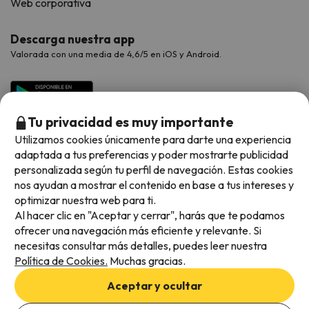
Web corporativa
Descarga nuestra app
Valorada con una media de 4,6/5 en iOS y Android.
Tu privacidad es muy importante
Utilizamos cookies únicamente para darte una experiencia
adaptada a tus preferencias y poder mostrarte publicidad
personalizada según tu perfil de navegación. Estas cookies
nos ayudan a mostrar el contenido en base a tus intereses y
optimizar nuestra web para ti.
Métodos de pago disponibles
Al hacer clic en "Aceptar y cerrar", harás que te podamos
ofrecer una navegación más eficiente y relevante. Si
necesitas consultar más detalles, puedes leer nuestra
Política de Cookies.
Muchas gracias.
Condiciones generales
Aceptar y ocultar
Privacidad de datos