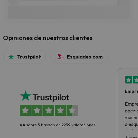
Opiniones de nuestros clientes
Trustpilot
Esquiades.com
Empre
Empre
decir
muchas
a esqu
4.4 sobre 5 basado en 2239 valoraciones
de tod
al cli