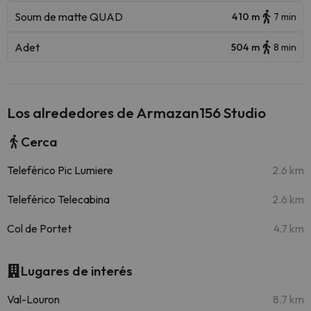
Soum de matte QUAD
410 m
7 min
Adet
504 m
8 min
Los alrededores de Armazan156 Studio
Cerca
Teleférico Pic Lumiere
2.6 km
Teleférico Telecabina
2.6 km
Col de Portet
4.7 km
Lugares de interés
Val-Louron
8.7 km