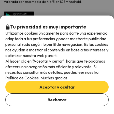
Valorada con una media de 4,6/5 en iOS y Android.
Tu privacidad es muy importante
Utilizamos cookies únicamente para darte una experiencia
adaptada a tus preferencias y poder mostrarte publicidad
personalizada según tu perfil de navegación. Estas cookies
nos ayudan a mostrar el contenido en base a tus intereses y
optimizar nuestra web para ti.
Métodos de pago disponibles
Al hacer clic en "Aceptar y cerrar", harás que te podamos
ofrecer una navegación más eficiente y relevante. Si
necesitas consultar más detalles, puedes leer nuestra
Política de Cookies.
Muchas gracias.
Condiciones generales
Aceptar y ocultar
Privacidad de datos
Añade las fechas para comprobar la disponibilidad
Política de cookies
Rechazar
Añadir fechas
Viajes para ti S.L.U. Copyright © Esquiades.com 2002-2026