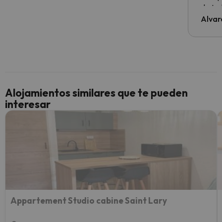
de tod
al cli
Alvar
he ten
culpa 
inmobi
y un t
cancel
cance
Alojamientos similares que te pueden
perfe
interesar
diner
Recom
vacaci
esquia
extra
yo.
Appartement Studio cabine Saint Lary