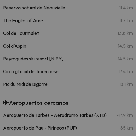
Reserva natural de Néouvielle
11.4 km
The Eagles of Aure
11.7 km
Col de Tourmalet
13.8 km
Col d'Aspin
14.5 km
Peyragudes ski resort [N'PY]
14.5 km
Circo glacial de Troumouse
17.4 km
Pic du Midi de Bigorre
18.1 km
Aeropuertos cercanos
Aeropuerto de Tarbes - Aeródromo Tarbes (XTB)
47.9 km
Aeropuerto de Pau - Pirineos (PUF)
85 km