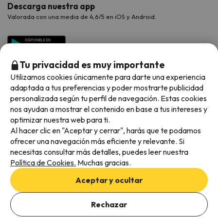
Descarga nuestra app
Valorada con una media de 4,6/5 en iOS y Android.
Tu privacidad es muy importante
Utilizamos cookies únicamente para darte una experiencia
adaptada a tus preferencias y poder mostrarte publicidad
personalizada según tu perfil de navegación. Estas cookies
nos ayudan a mostrar el contenido en base a tus intereses y
optimizar nuestra web para ti.
Métodos de pago disponibles
Al hacer clic en "Aceptar y cerrar", harás que te podamos
ofrecer una navegación más eficiente y relevante. Si
necesitas consultar más detalles, puedes leer nuestra
Política de Cookies.
Muchas gracias.
Condiciones generales
Aceptar y ocultar
Privacidad de datos
Añade las fechas para comprobar la disponibilidad
Política de cookies
Rechazar
Añadir fechas