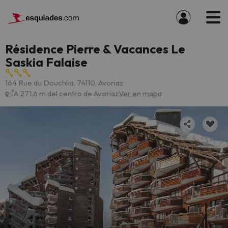
Résidence Pierre & Vacances Le
Saskia Falaise
164 Rue du Douchka, 74110, Avoriaz
A 271.6 m del centro de Avoriaz
Ver en mapa