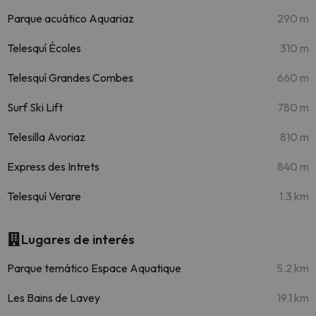
Parque acuático Aquariaz
290 m
Telesquí Écoles
310 m
Telesquí Grandes Combes
660 m
Surf Ski Lift
780 m
Telesilla Avoriaz
810 m
Express des Intrets
840 m
Telesquí Verare
1.3 km
Lugares de interés
Parque temático Espace Aquatique
5.2 km
Les Bains de Lavey
19.1 km