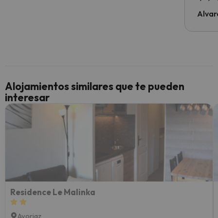
de tod
al cli
Alvar
he ten
culpa 
inmobi
y un t
cancel
cance
Alojamientos similares que te pueden
perfe
interesar
diner
Recom
vacaci
esquia
extra
yo.
Residence Le Malinka
Avoriaz