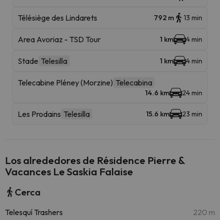
Télésiège des Lindarets
792 m
13 min
Area Avoriaz - TSD Tour
1 km
4 min
Stade
Telesilla
1 km
4 min
Telecabine Pléney (Morzine)
Telecabina
14.6 km
24 min
Les Prodains
Telesilla
15.6 km
23 min
Los alrededores de Résidence Pierre &
Vacances Le Saskia Falaise
Cerca
Telesquí Trashers
220 m