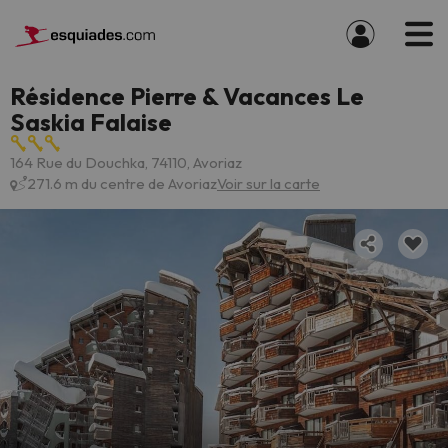
Résidence Pierre & Vacances Le
Saskia Falaise
164 Rue du Douchka, 74110, Avoriaz
271.6 m du centre de Avoriaz
Voir sur la carte