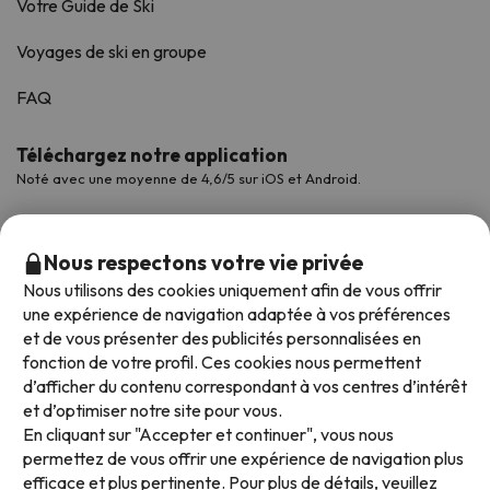
Votre Guide de Ski
Voyages de ski en groupe
FAQ
Téléchargez notre application
Noté avec une moyenne de 4,6/5 sur iOS et Android.
Nous respectons votre vie privée
Nous utilisons des cookies uniquement afin de vous offrir
une expérience de navigation adaptée à vos préférences
et de vous présenter des publicités personnalisées en
fonction de votre profil. Ces cookies nous permettent
d’afficher du contenu correspondant à vos centres d’intérêt
et d’optimiser notre site pour vous.
Modes de paiement disponibles
En cliquant sur "Accepter et continuer", vous nous
permettez de vous offrir une expérience de navigation plus
efficace et plus pertinente. Pour plus de détails, veuillez