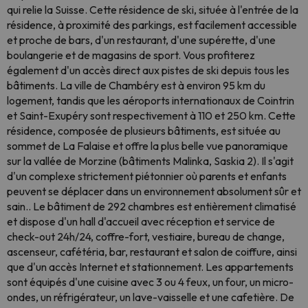
qui relie la Suisse. Cette résidence de ski, située à l'entrée de la
résidence, à proximité des parkings, est facilement accessible
et proche de bars, d'un restaurant, d'une supérette, d'une
boulangerie et de magasins de sport. Vous profiterez
également d'un accès direct aux pistes de ski depuis tous les
bâtiments. La ville de Chambéry est à environ 95 km du
logement, tandis que les aéroports internationaux de Cointrin
et Saint-Exupéry sont respectivement à 110 et 250 km. Cette
résidence, composée de plusieurs bâtiments, est située au
sommet de La Falaise et offre la plus belle vue panoramique
sur la vallée de Morzine (bâtiments Malinka, Saskia 2). Il s'agit
d'un complexe strictement piétonnier où parents et enfants
peuvent se déplacer dans un environnement absolument sûr et
sain.. Le bâtiment de 292 chambres est entièrement climatisé
et dispose d'un hall d'accueil avec réception et service de
check-out 24h/24, coffre-fort, vestiaire, bureau de change,
ascenseur, cafétéria, bar, restaurant et salon de coiffure, ainsi
que d'un accès Internet et stationnement. Les appartements
sont équipés d'une cuisine avec 3 ou 4 feux, un four, un micro-
ondes, un réfrigérateur, un lave-vaisselle et une cafetière. De