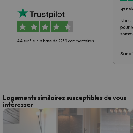
que du
Nous 
pour 
somme
4.4 sur 5 sur la base de 2239 commentaires
Sand
Logements similaires susceptibles de vous
intéresser