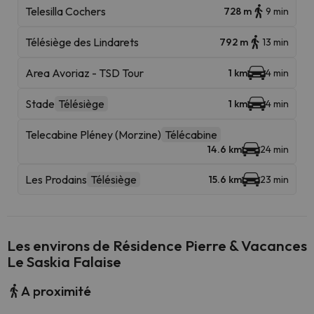
Telesilla Cochers
728 m
9 min
Télésiège des Lindarets
792 m
13 min
Area Avoriaz - TSD Tour
1 km
4 min
Stade
Télésiège
1 km
4 min
Telecabine Pléney (Morzine)
Télécabine
14.6 km
24 min
Les Prodains
Télésiège
15.6 km
23 min
Les environs de Résidence Pierre & Vacances
Le Saskia Falaise
A proximité