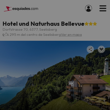
Hotel und Naturhaus Bellevue
Dorfstrasse 70, 6377, Seelisberg
A 295 m del centro de Seelisberg
Ver en mapa