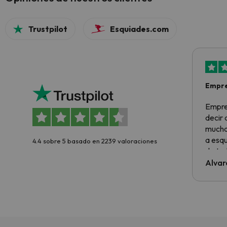
Trustpilot
Esquiades.com
Empre
Empre
decir
muchas
a esqu
4.4 sobre 5 basado en 2239 valoraciones
de tod
al cli
Alvar
he ten
culpa 
inmobi
y un t
cancel