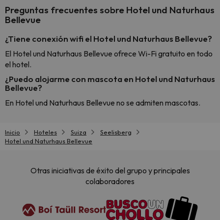
cance
Preguntas frecuentes sobre Hotel und Naturhaus
perfe
Bellevue
diner
Recom
¿Tiene conexión wifi el Hotel und Naturhaus Bellevue?
vacaci
El Hotel und Naturhaus Bellevue ofrece Wi-Fi gratuito en todo
esquia
el hotel.
extra
yo.
¿Puedo alojarme con mascota en Hotel und Naturhaus
Bellevue?
En Hotel und Naturhaus Bellevue no se admiten mascotas.
Inicio
Hoteles
Suiza
Seelisberg
Hotel und Naturhaus Bellevue
Otras iniciativas de éxito del grupo y principales
colaboradores