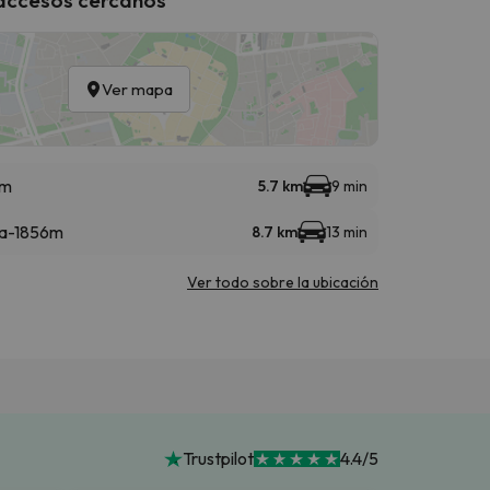
Ver mapa
0m
5.7 km
9 min
la-1856m
8.7 km
13 min
Ver todo sobre la ubicación
Trustpilot
4.4/5