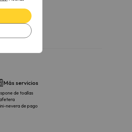
Más servicios
ispone de toallas
afetera
ini-nevera de pago