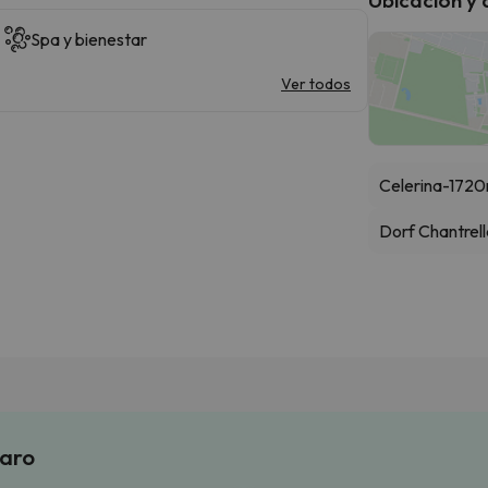
Spa y bienestar
Ver todos
Celerina-172
Dorf Chantrel
laro