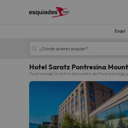
Esquí
Hotel Saratz Pontresina Mount
Esquí
Escapadas
Pontresina
A 46.9 m del centro de Pontresina
Ver 
¡Vaya! No hemos encontrado ningún resultado 