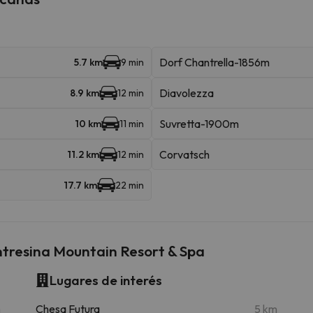
Dorf Chantrella-1856m
5.7 km
9 min
Diavolezza
8.9 km
12 min
Suvretta-1900m
10 km
11 min
Corvatsch
11.2 km
12 min
17.7 km
22 min
ntresina Mountain Resort & Spa
Lugares de interés
m
Chesa Futura
5 km