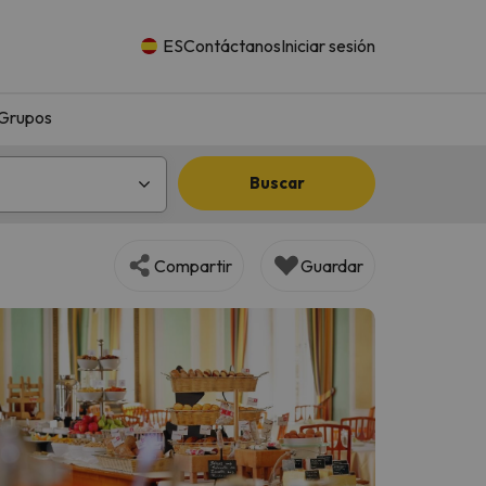
ES
Contáctanos
Iniciar sesión
Grupos
Buscar
Compartir
Guardar