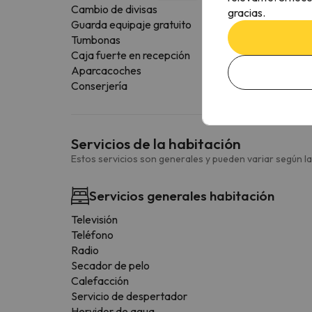
Cambio de divisas
gracias.
Guarda equipaje gratuito
Tumbonas
Caja fuerte en recepción
Aparcacoches
Conserjería
Servicios de la habitación
Estos servicios son generales y pueden variar según la
Servicios generales habitación
Televisión
Teléfono
Radio
Secador de pelo
Calefacción
Servicio de despertador
Hervidor de agua