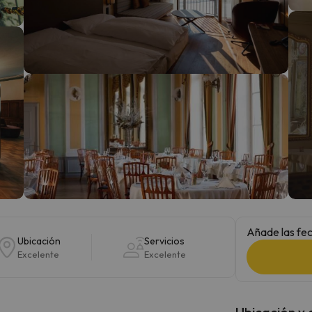
 el norte. En cuanto encuentre su brújula vuelve.
Añade las fec
Ubicación
Servicios
Excelente
Excelente
Ubicación y