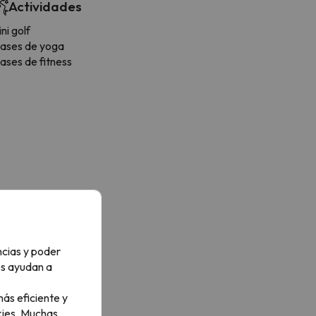
Actividades
ni golf
lases de yoga
ases de fitness
ncias y poder
os ayudan a
ás eficiente y
ies.
Muchas