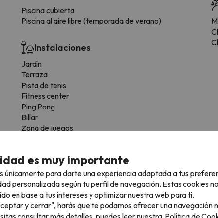
Piscina cubierta
Piscina al aire libre (temporada de verano)
Mi
C
Cl
Instalaciones
Jardín
Terraza
Pista de tenis
Fitness center
Ping Pong
Billar
Zona de juegos
Terraza solarium
cidad es muy importante
Niños y animación
s únicamente para darte una experiencia adaptada a tus prefere
Club de niños
dad personalizada según tu perfil de navegación. Estas cookies n
Espectáculos en directo
ido en base a tus intereses y optimizar nuestra web para ti.
"Aceptar y cerrar", harás que te podamos ofrecer una navegación m
esitas consultar más detalles, puedes leer nuestra
Política de Cook