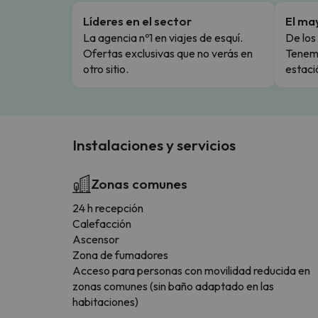
Líderes en el sector
El ma
La agencia nº1 en viajes de esquí.
De los 
Ofertas exclusivas que no verás en
Tenemo
otro sitio.
estaci
Instalaciones y servicios
Zonas comunes
24 h recepción
Calefacción
Ascensor
Zona de fumadores
Acceso para personas con movilidad reducida en
zonas comunes (sin baño adaptado en las
habitaciones)