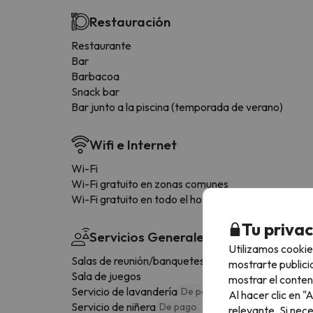
Restauración
Restaurante
Bar
Barbacoa
Snack bar
Bar junto a la piscina (temporada de verano)
Wifi e Internet
Wi-Fi
Wi-Fi gratuito en zonas comunes
Wi-Fi gratuito en todo el hotel
Tu priva
Servicios Generales
Utilizamos cookie
Salas de reunión/banquetes
De pago
mostrarte publici
Sala de juegos
mostrar el conten
Servicio de lavandería
De pago
Al hacer clic en 
Servicio de niñera
De pago
relevante. Si nec