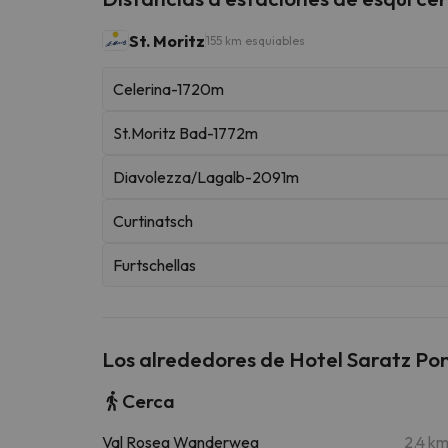
St. Moritz
155 km esquiables
Celerina-1720m
St.Moritz Bad-1772m
Diavolezza/Lagalb-2091m
Curtinatsch
Furtschellas
Los alrededores de Hotel Saratz Po
Cerca
Val Roseg Wanderweg
2.4 k