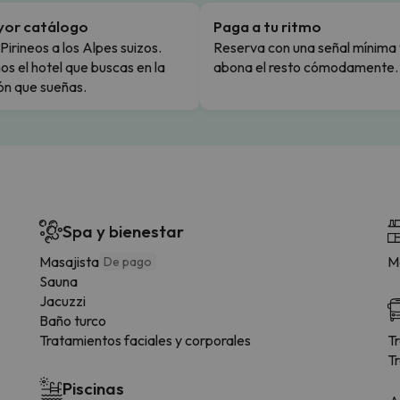
yor catálogo
Paga a tu ritmo
Pirineos a los Alpes suizos.
Reserva con una señal mínima 
s el hotel que buscas en la
abona el resto cómodamente.
ón que sueñas.
Spa y bienestar
Masajista
Me
De pago
Sauna
Jacuzzi
Baño turco
Tratamientos faciales y corporales
T
T
Piscinas