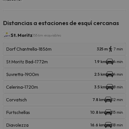
Distancias a estaciones de esquí cercanas
St. Moritz
155 km esquiables
Dorf Chantrella-1856m
325 m
7 min
St.Moritz Bad-1772m
1.9 km
4 min
Suvretta-1900m
2.5 km
4 min
Celerina-1720m
3.5 km
8 min
Corvatsch
7.8 km
12 min
Furtschellas
10.8 km
15 min
Diavolezza
16.6 km
18 min