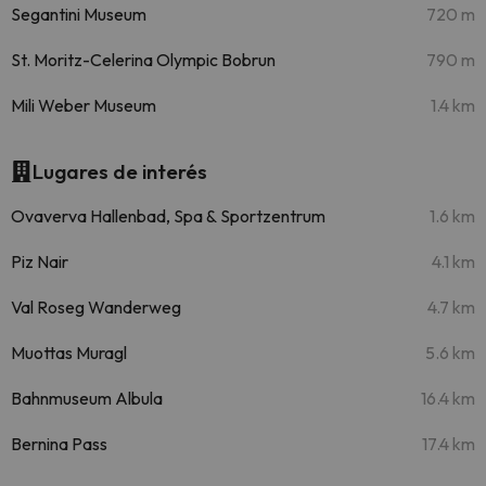
Segantini Museum
720 m
St. Moritz-Celerina Olympic Bobrun
790 m
Mili Weber Museum
1.4 km
Lugares de interés
Ovaverva Hallenbad, Spa & Sportzentrum
1.6 km
Piz Nair
4.1 km
Val Roseg Wanderweg
4.7 km
Muottas Muragl
5.6 km
Bahnmuseum Albula
16.4 km
Bernina Pass
17.4 km