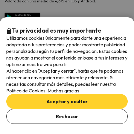
Valorada con una media de 4,6/5 en iOS y Android.
Tu privacidad es muy importante
Utilizamos cookies únicamente para darte una experiencia
adaptada a tus preferencias y poder mostrarte publicidad
personalizada según tu perfil de navegación. Estas cookies
nos ayudan a mostrar el contenido en base a tus intereses y
optimizar nuestra web para ti.
Métodos de pago disponibles
Al hacer clic en "Aceptar y cerrar", harás que te podamos
ofrecer una navegación más eficiente y relevante. Si
necesitas consultar más detalles, puedes leer nuestra
Política de Cookies.
Muchas gracias.
Condiciones generales
Aceptar y ocultar
Privacidad de datos
Añade las fechas para comprobar la disponibilidad
Política de cookies
Rechazar
Añadir fechas
Viajes para ti S.L.U. Copyright © Esquiades.com 2002-2026